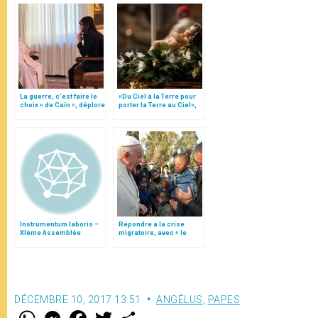
La guerre, c’est faire le
«Du Ciel à la Terre pour
choix « de Caïn », déplore
porter la Terre au Ciel»,
le pape François
par Mgr Francesco Follo
Instrumentum laboris –
Répondre à la crise
XIème Assemblée
migratoire, avec « le
Générale Ordinaire du
style de l’humanité »!
Synode des Évêques
(texte complet)
DÉCEMBRE 10, 2017 13:51
ANGÉLUS
,
PAPES
W
M
F
T
S