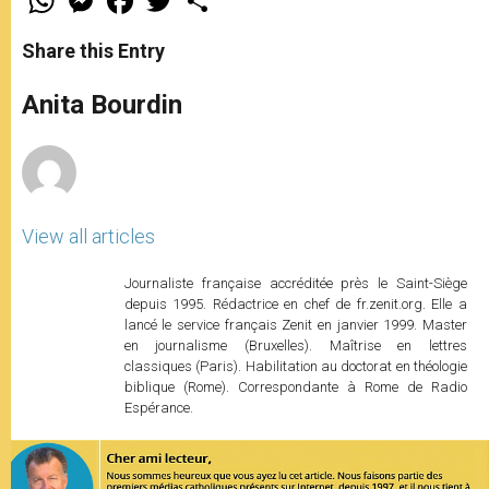
h
e
a
w
h
a
s
c
i
a
t
s
e
t
r
Share this Entry
s
e
b
t
e
A
n
o
e
p
g
o
r
Anita Bourdin
p
e
k
r
View all articles
Journaliste française accréditée près le Saint-Siège
depuis 1995. Rédactrice en chef de fr.zenit.org. Elle a
lancé le service français Zenit en janvier 1999. Master
en journalisme (Bruxelles). Maîtrise en lettres
classiques (Paris). Habilitation au doctorat en théologie
biblique (Rome). Correspondante à Rome de Radio
Espérance.