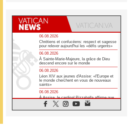
06.08.2026
Chrétiens et confucéens: respect et sagesse
pour relever aujourd'hui les «défis urgents»
06.08.2026
À Sainte-Marie-Majeure, la grâce de Dieu
descend encore sur le monde
06.08.2026
Léon XIV aux jeunes d'Assise: «l'Europe et
le monde cherchent en vous de nouveaux
saints»
06.08.2026
À Assise, le cardinal Pizzaballa affirme que
«les chrétiens veulent la paix»
06.08.2026
Au Mexique, le cardinal Parolin invite à être
aux côtés des marginalisées
06.08.2026
À Assise, le Pape invite les jeunes à