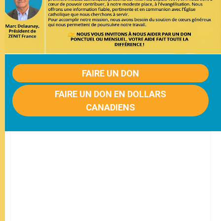
FAIRE UN DON
FAIRE UN DON EN DOLLARS
CANADIENS