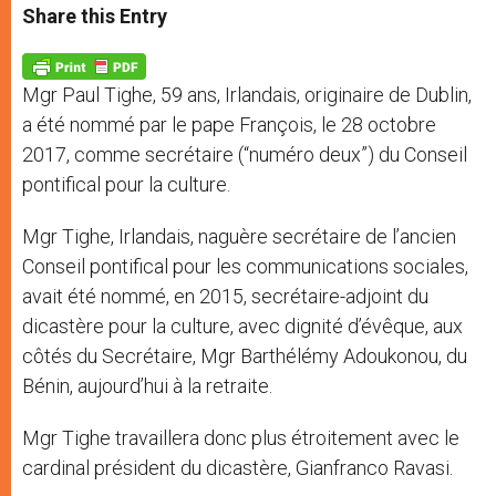
t
s
e
t
r
Share this Entry
s
e
b
t
e
A
n
o
e
p
g
o
r
p
e
k
Mgr Paul Tighe, 59 ans, Irlandais, originaire de Dublin,
r
a été nommé par le pape François, le 28 octobre
2017, comme secrétaire (“numéro deux”) du Conseil
pontifical pour la culture.
Mgr Tighe, Irlandais, naguère secrétaire de l’ancien
Conseil pontifical pour les communications sociales,
avait été nommé, en 2015, secrétaire-adjoint du
dicastère pour la culture, avec dignité d’évêque, aux
côtés du Secrétaire, Mgr Barthélémy Adoukonou, du
Bénin, aujourd’hui à la retraite.
Mgr Tighe travaillera donc plus étroitement avec le
cardinal président du dicastère, Gianfranco Ravasi.