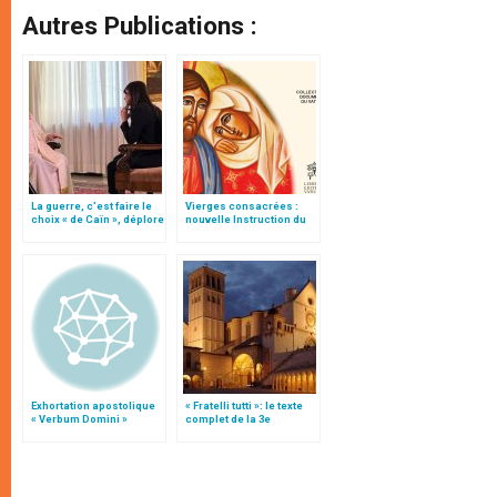
Autres Publications :
La guerre, c’est faire le
Vierges consacrées :
choix « de Caïn », déplore
nouvelle Instruction du
le pape François
Vatican
Exhortation apostolique
« Fratelli tutti »: le texte
« Verbum Domini »
complet de la 3e
encyclique du pape
François