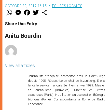
OCTOBRE 29, 2017 16:15
EGLISES LOCALES
W
M
F
T
S
h
e
a
w
h
a
s
c
i
a
t
s
e
t
r
Share this Entry
s
e
b
t
e
A
n
o
e
p
g
o
r
Anita Bourdin
p
e
k
r
View all articles
Journaliste française accréditée près le Saint-Siège
depuis 1995. Rédactrice en chef de fr.zenit.org. Elle a
lancé le service français Zenit en janvier 1999. Master
en journalisme (Bruxelles). Maîtrise en lettres
classiques (Paris). Habilitation au doctorat en théologie
biblique (Rome). Correspondante à Rome de Radio
Espérance.