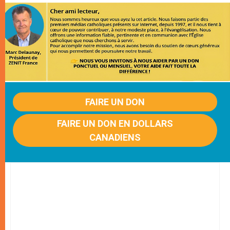
FAIRE UN DON
FAIRE UN DON EN DOLLARS
CANADIENS