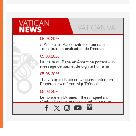
06.08.2026
À Assise, le Pape invite les jeunes à
«construire la civilisation de l'amour»
05.08.2026
La visite du Pape en Argentine portera «un
message de paix et de dignité humaine»
05.08.2026
«La visite du Pape en Uruguay renforcera
l'espérance» affirme Mgr Tróccoli
05.08.2026
Le nonce en Ukraine: «Il est inquiétant
d'entendre ceux qui bénissent la guerre»
05.08.2026
Léon XIV au Pérou, une lueur d'espoir pour
un peuple en quête de paix
05.08.2026
SCEAM: L'Église en Afrique vers