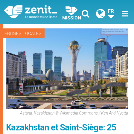
FR
MISSION
EGLISES LOCALES
Astana, Kazakhstan © Wikimedia Commons / Ken And Nyetta
Kazakhstan et Saint-Siège: 25