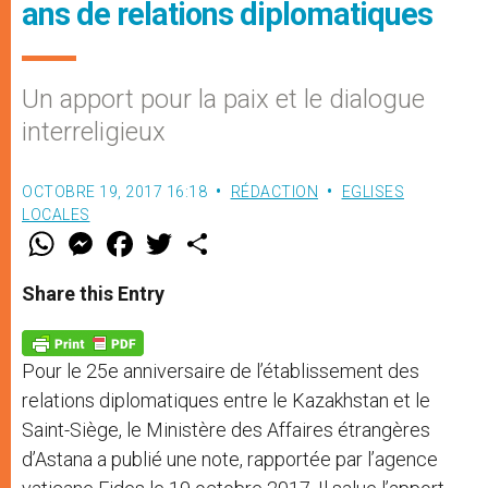
ans de relations diplomatiques
Un apport pour la paix et le dialogue
interreligieux
OCTOBRE 19, 2017 16:18
RÉDACTION
EGLISES
LOCALES
W
M
F
T
S
h
e
a
w
h
a
s
c
i
a
t
s
e
t
r
Share this Entry
s
e
b
t
e
A
n
o
e
p
g
o
r
p
e
k
Pour le 25e anniversaire de l’établissement des
r
relations diplomatiques entre le Kazakhstan et le
Saint-Siège, le Ministère des Affaires étrangères
d’Astana a publié une note, rapportée par l’agence