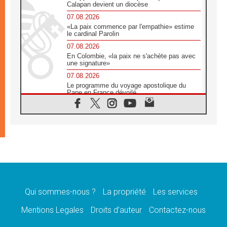
Calapan devient un diocèse
07.08.2026
«La paix commence par l'empathie» estime
le cardinal Parolin
07.08.2026
En Colombie, «la paix ne s'achète pas avec
une signature»
07.08.2026
Le programme du voyage apostolique du
Pape en France dévoilé
07.08.2026
1ère Conférence continentale sur l'éducation
catholique en Afrique
07.08.2026
Un logo symbolique pour la venue du Pape
en France
07.08.2026
Cardinal Rossi: «La venue du Pape Léon en
Argentine est un hommage à François»
Qui sommes-nous ?
La propriété
Les services
07.08.2026
Hiroshima et Nagasaki, 81 ans après,
Mentions Legales
Droits d’auteur
Contactez-nous
lancement des «dix jours de prière pour la
paix»