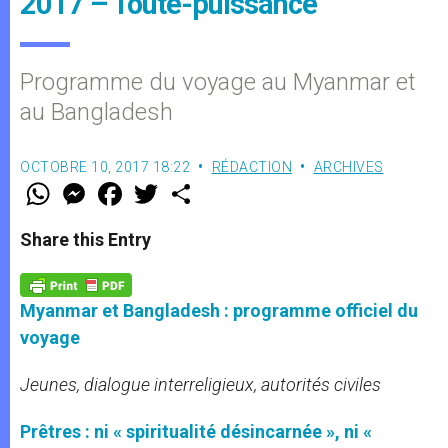
2017 – Toute-puissance
Programme du voyage au Myanmar et
au Bangladesh
OCTOBRE 10, 2017 18:22
RÉDACTION
ARCHIVES
W
M
F
T
S
h
e
a
w
h
a
s
c
i
a
t
s
e
t
r
Share this Entry
s
e
b
t
e
A
n
o
e
p
g
o
r
p
e
k
Myanmar et Bangladesh : programme officiel du
r
voyage
Jeunes, dialogue interreligieux, autorités civiles
Prêtres : ni « spiritualité désincarnée », ni «