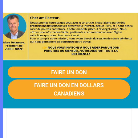
FAIRE UN DON
FAIRE UN DON EN DOLLARS
CANADIENS