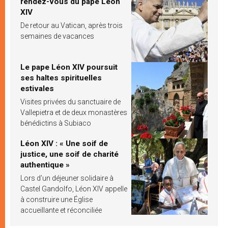
rendez-vous du pape Léon
XIV
De retour au Vatican, après trois
semaines de vacances
Le pape Léon XIV poursuit
ses haltes spirituelles
estivales
Visites privées du sanctuaire de
Vallepietra et de deux monastères
bénédictins à Subiaco
Léon XIV : « Une soif de
justice, une soif de charité
authentique »
Lors d’un déjeuner solidaire à
Castel Gandolfo, Léon XIV appelle
à construire une Église
accueillante et réconciliée