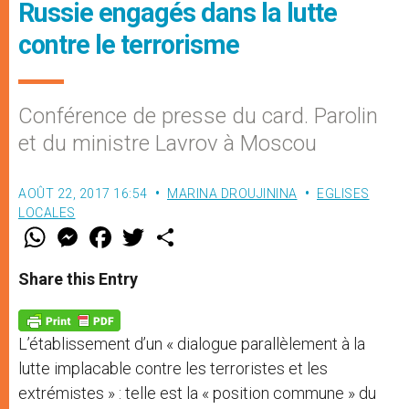
Russie engagés dans la lutte
contre le terrorisme
Conférence de presse du card. Parolin
et du ministre Lavrov à Moscou
AOÛT 22, 2017 16:54
MARINA DROUJININA
EGLISES
LOCALES
W
M
F
T
S
h
e
a
w
h
a
s
c
i
a
t
s
e
t
r
Share this Entry
s
e
b
t
e
A
n
o
e
p
g
o
r
p
e
k
L’établissement d’un « dialogue parallèlement à la
r
lutte implacable contre les terroristes et les
extrémistes » : telle est la « position commune » du