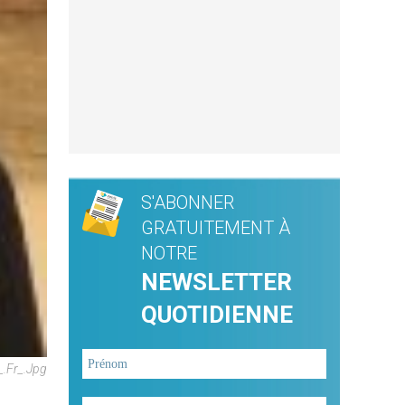
S'ABONNER
GRATUITEMENT À
NOTRE
NEWSLETTER
QUOTIDIENNE
_.fr_.jpg