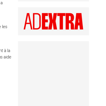
 a
e les
t à la
us aide