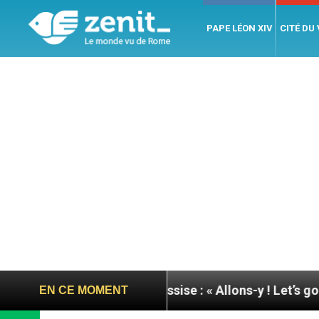
PAPE LÉON XIV
CITÉ DU
ée du pape à Assise : « Allons-y ! Let’s go ! »
Nic
EN CE MOMENT