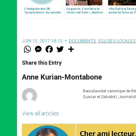
L'intégrale des 58
La guerre, c’est faire le
«Du Ciel à la Terre
"propositions" du synode
choix « de Caïn », déplore
porter la Terre au C
le pape François
par Mgr Francesco 
JUIN 15, 2017 18:15
DOCUMENTS
,
EGLISES LOCALES
W
M
F
T
S
h
e
a
w
h
a
s
c
i
a
t
s
e
t
r
Share this Entry
s
e
b
t
e
A
n
o
e
p
g
o
r
Anne Kurian-Montabone
p
e
k
r
Baccalauréat canonique de théo
Quasar et Salvator). Journalist
View all articles