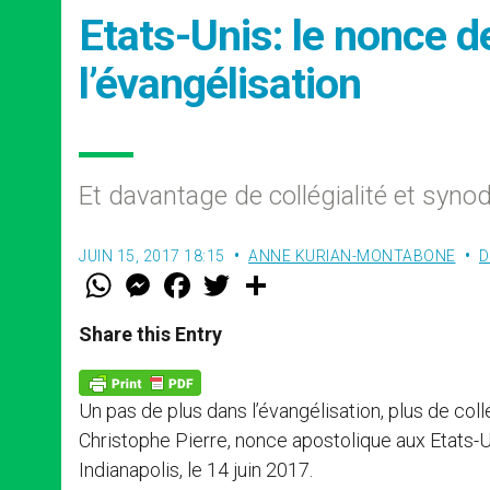
Etats-Unis: le nonce 
l’évangélisation
Et davantage de collégialité et synod
JUIN 15, 2017 18:15
ANNE KURIAN-MONTABONE
D
W
M
F
T
S
h
e
a
w
h
a
s
c
i
a
t
s
e
t
r
Share this Entry
s
e
b
t
e
A
n
o
e
p
g
o
r
p
e
k
Un pas de plus dans l’évangélisation, plus de col
r
Christophe Pierre, nonce apostolique aux Etats-U
Indianapolis, le 14 juin 2017.