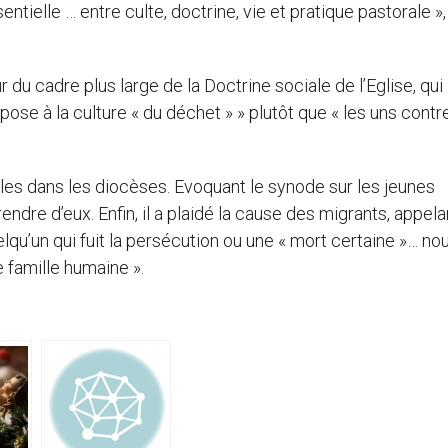
entielle … entre culte, doctrine, vie et pratique pastorale »,
ur du cadre plus large de la Doctrine sociale de l’Eglise, qui
ose à la culture « du déchet » » plutôt que « les uns contr
les dans les diocèses. Evoquant le synode sur les jeunes
e d’eux. Enfin, il a plaidé la cause des migrants, appelan
 quelqu’un qui fuit la persécution ou une « mort certaine »… no
 famille humaine ».