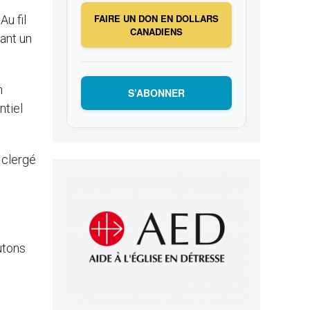
FAIRE UN DON EN DOLLARS
Au fil
CANADIENS
uant un
n
S’ABONNER
ntiel
e clergé
utons