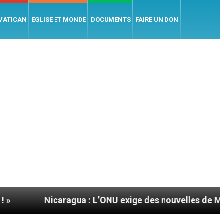
 VATICAN
EGLISE ET MONDE
DOCUMENTS
FAIRE UN DON
aragua : L’ONU exige des nouvelles de Mgr Mata