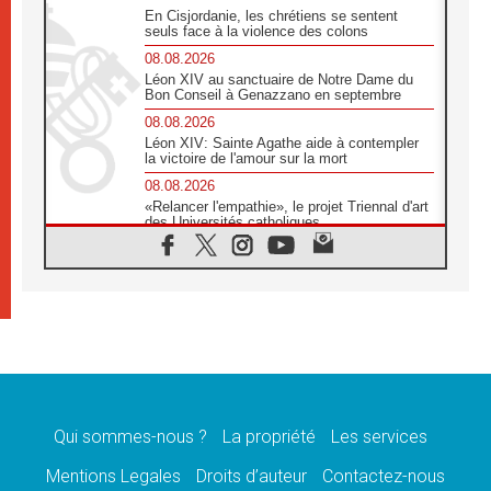
En Cisjordanie, les chrétiens se sentent
seuls face à la violence des colons
08.08.2026
Léon XIV au sanctuaire de Notre Dame du
Bon Conseil à Genazzano en septembre
08.08.2026
Léon XIV: Sainte Agathe aide à contempler
la victoire de l'amour sur la mort
08.08.2026
«Relancer l'empathie», le projet Triennal d'art
des Universités catholiques
08.08.2026
Signis 2026, donner la parole aux religieuses
catholiques
08.08.2026
Au Bangladesh, l'Église accompagne les
Dalits sur le chemin de la dignité
07.08.2026
Philippines: le vicariat apostolique de
Calapan devient un diocèse
Qui sommes-nous ?
La propriété
Les services
07.08.2026
Congo-Brazzaville: le 15 août, entre solennité
Mentions Legales
Droits d’auteur
Contactez-nous
de l'Assomption et mémoire nationale