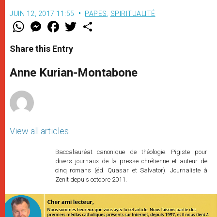
JUIN 12, 2017 11:55
PAPES
,
SPIRITUALITÉ
W
M
F
T
S
h
e
a
w
h
a
s
c
i
a
t
s
e
t
r
Share this Entry
s
e
b
t
e
A
n
o
e
p
g
o
r
Anne Kurian-Montabone
p
e
k
r
View all articles
Baccalauréat canonique de théologie. Pigiste pour
divers journaux de la presse chrétienne et auteur de
cinq romans (éd. Quasar et Salvator). Journaliste à
Zenit depuis octobre 2011.