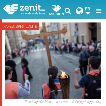
FR
MISSION
,
PAPES
SPIRITUALITÉ
Pèlerinage De Macerata À Lorette © Pellegrinaggio.org