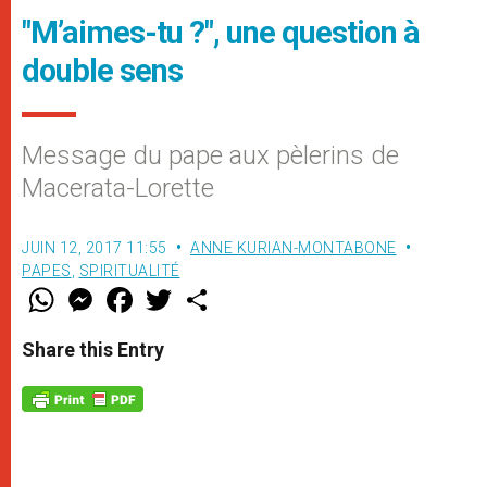
"M’aimes-tu ?", une question à
double sens
Message du pape aux pèlerins de
Macerata-Lorette
JUIN 12, 2017 11:55
ANNE KURIAN-MONTABONE
PAPES
,
SPIRITUALITÉ
W
M
F
T
S
h
e
a
w
h
a
s
c
i
a
t
s
e
t
r
Share this Entry
s
e
b
t
e
A
n
o
e
p
g
o
r
p
e
k
r