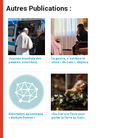
Autres Publications :
Journée mondiale des
La guerre, c’est faire le
pauvres: nourriture,
choix « de Caïn », déplore
soins médicaux,
le pape François
sources d’énergie
Exhortation apostolique
«Du Ciel à la Terre pour
« Verbum Domini »
porter la Terre au Ciel»,
par Mgr Francesco Follo