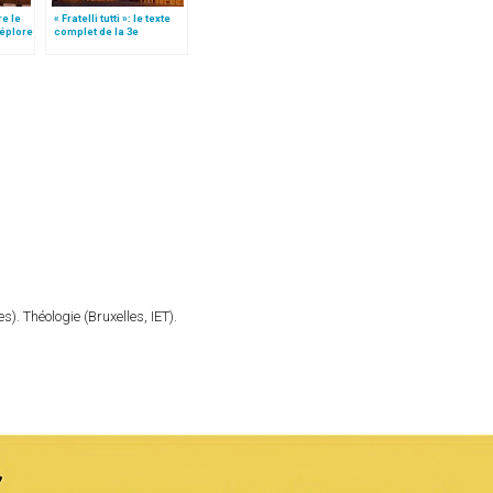
re le
« Fratelli tutti »: le texte
déplore
complet de la 3e
encyclique du pape
François
). Théologie (Bruxelles, IET).