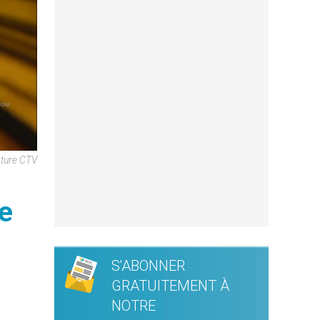
apture CTV
ée
S'ABONNER
GRATUITEMENT À
NOTRE