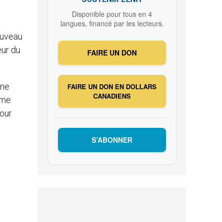
Disponible pour tous en 4
langues, financé par les lecteurs.
ouveau
eur du
FAIRE UN DON
mme
FAIRE UN DON EN DOLLARS
CANADIENS
ome.
our
S’ABONNER