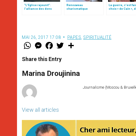
"L'Eglise rajeunit":
Renouveau
La guerre, c’est fai
l'alliance des dons
charismatique
choix « de Caïn », 
hiérarchiques et des
catholique : pas de
le pape François
dons charismatiques
pouvoir à vie!
MAI 26, 2017 17:08
PAPES
,
SPIRITUALITÉ
W
M
F
T
S
h
e
a
w
h
a
s
c
i
a
t
s
e
t
r
Share this Entry
s
e
b
t
e
A
n
o
e
p
g
o
r
Marina Droujinina
p
e
k
r
Journalisme (Moscou & Bruxelles
View all articles