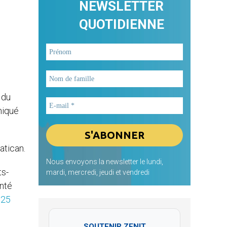
NEWSLETTER
QUOTIDIENNE
 du
niqué
atican.
Nous envoyons la newsletter le lundi,
ts-
mardi, mercredi, jeudi et vendredi
onté
u
25
SOUTENIR ZENIT