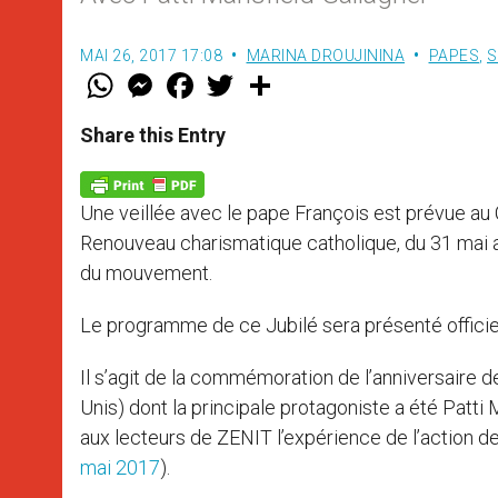
MAI 26, 2017 17:08
MARINA DROUJININA
PAPES
,
S
W
M
F
T
S
h
e
a
w
h
a
s
c
i
a
t
s
e
t
r
Share this Entry
s
e
b
t
e
A
n
o
e
p
g
o
r
p
e
k
Une veillée avec le pape François est prévue au
r
Renouveau charismatique catholique, du 31 mai 
du mouvement.
Le programme de ce Jubilé sera présenté officiel
Il s’agit de la commémoration de l’anniversaire 
Unis) dont la principale protagoniste a été Patti
aux lecteurs de ZENIT l’expérience de l’action de 
mai 2017
).