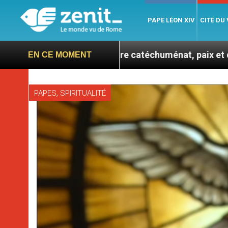
PAPE LÉON XIV
CITÉ DU
e confie : entre catéchuménat, paix et défis migratoire
EN CE MOMENT
,
PAPES
SPIRITUALITÉ