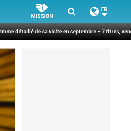
FR
MISSION
sa visite en septembre – 7 titres, vendredi 7 août 202