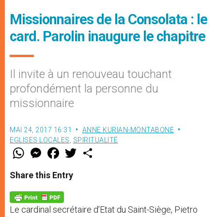
Missionnaires de la Consolata : le
card. Parolin inaugure le chapitre
Il invite à un renouveau touchant
profondément la personne du
missionnaire
MAI 24, 2017 16:31
ANNE KURIAN-MONTABONE
EGLISES LOCALES
,
SPIRITUALITÉ
W
M
F
T
S
h
e
a
w
h
a
s
c
i
a
t
s
e
t
r
Share this Entry
s
e
b
t
e
A
n
o
e
p
g
o
r
p
e
k
Le cardinal secrétaire d’Etat du Saint-Siège, Pietro
r