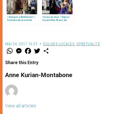
« Revenir à Bethléem! »:
Corée du Sud : l’Église
homélie de la nuit de
locale fête 50 ans de
Noël (texte complet)
mission à l’étranger
MAI 24, 2017 16:31
EGLISES LOCALES
,
SPIRITUALITÉ
W
M
F
T
S
h
e
a
w
h
a
s
c
i
a
t
s
e
t
r
Share this Entry
s
e
b
t
e
A
n
o
e
p
g
o
r
Anne Kurian-Montabone
p
e
k
r
View all articles