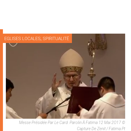
,
EGLISES LOCALES
SPIRITUALITÉ
Messe Présidée Par Le Card. Parolin À Fatima 12 Mai 2O17 ©
Capture De Zenit / Fatima.pt