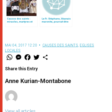
congrégation
Causes des saints :
Le Fr. Stéphane, libanais
miracles, martyres et
maronite, pourrait être
vertus héroïques
béatifié
MAI 04, 2017 12:20
CAUSES DES SAINTS
,
EGLISES
LOCALES
W
M
F
T
S
h
e
a
w
h
a
s
c
i
a
t
s
e
t
r
Share this Entry
s
e
b
t
e
A
n
o
e
p
g
o
r
Anne Kurian-Montabone
p
e
k
r
View all articles