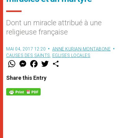
Dont un miracle attribué à une
religieuse française
MAI 04, 2017 12:20
ANNE KURIAN-MONTABONE
CAUSES DES SAINTS
,
EGLISES LOCALES
W
M
F
T
S
h
e
a
w
h
a
s
c
i
a
t
s
e
t
r
Share this Entry
s
e
b
t
e
A
n
o
e
p
g
o
r
p
e
k
r