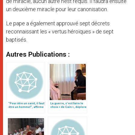
de miracle, aucun autre n’est requis. Il faudra ensuite
un deuxième miracle pour leur canonisation.
Le pape a également approuvé sept décrets
reconnaissant les « vertus héroïques » de sept
baptisés.
Autres Publications :
"Pour être un saint, il faut
La guerre, c’est faire le
être un homme!", affirme
choix « de Caïn », déplore
le cardinal Saraiva
le pape François
Martins"Pour être un
saint, il faut être un
homme!", affirme le
cardinal Saraiva
MartinsTreize nouveaux
décrets de la