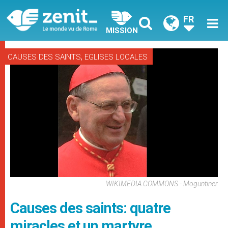
FR
MISSION
,
CAUSES DES SAINTS
EGLISES LOCALES
WIKIMEDIA COMMONS - Moguntiner
Causes des saints: quatre
miracles et un martyre