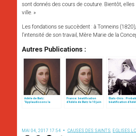
sont donnés des cours de couture. Bientôt, elles
ville. »
Les fondations se succèdent : à Tonneins (1820),
l’intensité de son travail, Mère Marie de la Conc
Autres Publications :
Adèle de Batz:
France: béatification
États-Unis : Proba
"Applaudissons la
d’Adèle de Batz le 10 juin
béatification d’Adè
nouvelle bienheureuse!"
à Agen
Brise
MAI 04, 2017 17:54
CAUSES DES SAINTS
,
EGLISES L