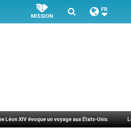
FR
MISSION
 un voyage aux États-Unis
Le pape Léon XIV se