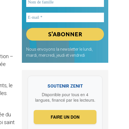
Nous envoyons la newsletter le lundi,
mardi, mercredi, jeudi et vendredi
tion –
lée
ts, le
SOUTENIR ZENIT
les.
Disponible pour tous en 4
langues, financé par les lecteurs.
née du
FAIRE UN DON
i saint