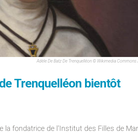
Adèle De Batz De Trenquelléon © Wikimedia Commons 
de Trenquelléon bientôt
e la fondatrice de l’Institut des Filles de Mar