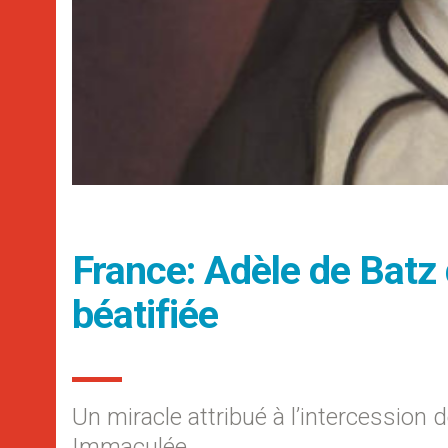
France: Adèle de Batz 
béatifiée
Un miracle attribué à l’intercession d
Immaculée