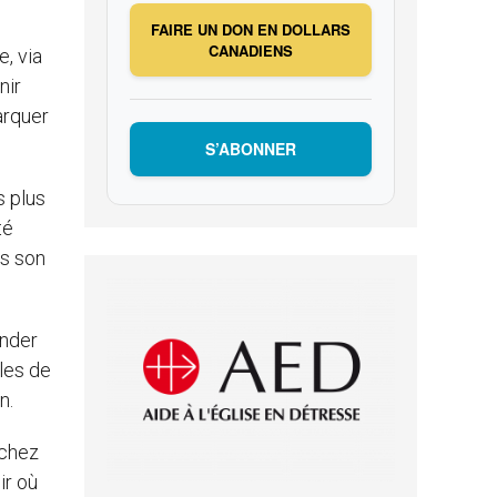
FAIRE UN DON EN DOLLARS
CANADIENS
e, via
nir
arquer
S’ABONNER
s plus
té
us son
ander
les de
n.
 chez
ir où