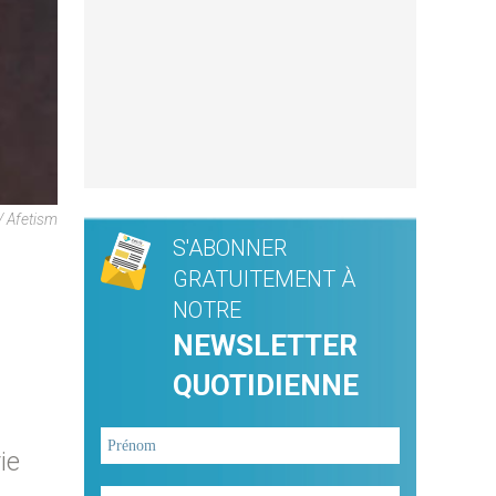
/ Afetism
S'ABONNER
GRATUITEMENT À
NOTRE
NEWSLETTER
QUOTIDIENNE
ie