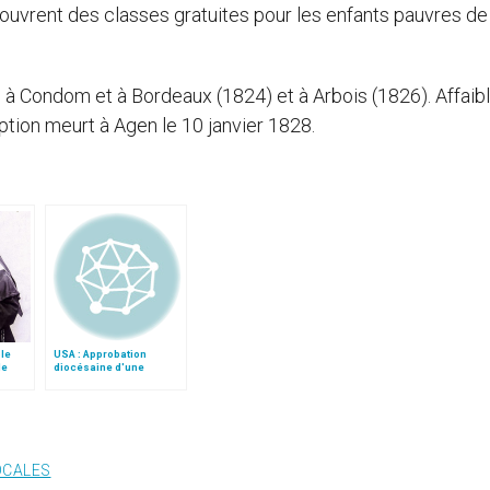
 ouvrent des classes gratuites pour les enfants pauvres de 
 à Condom et à Bordeaux (1824) et à Arbois (1826). Affaibl
eption meurt à Agen le 10 janvier 1828.
ble
USA : Approbation
le
diocésaine d'une
apparition de la Vierge
OCALES