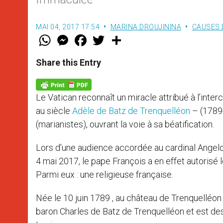
MAI 04, 2017 17:54
MARINA DROUJININA
CAUSES 
W
M
F
T
S
h
e
a
w
h
a
s
c
i
a
t
s
e
t
r
Share this Entry
s
e
b
t
e
A
n
o
e
p
g
o
r
p
e
k
Le Vatican reconnaît un miracle attribué à l’int
r
au siècle
Adèle de Batz de Trenquelléon
– (1789-
(marianistes), ouvrant la voie à sa béatification.
Lors d’une audience accordée au cardinal Angelo 
4 mai 2017, le pape François a en effet autorisé 
Parmi eux : une religieuse française.
Née le 10 juin 1789 , au château de Trenquelléon 
baron Charles de Batz de Trenquelléon et est des