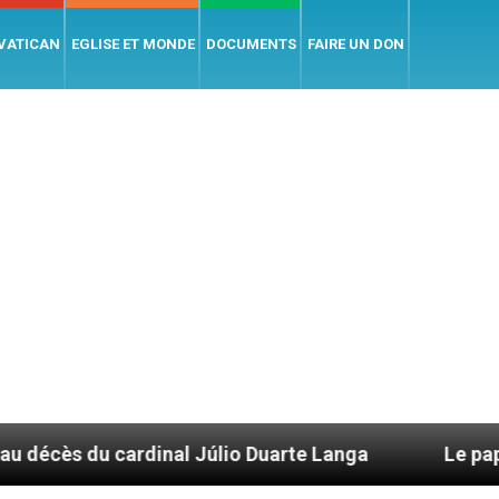
 VATICAN
EGLISE ET MONDE
DOCUMENTS
FAIRE UN DON
al Júlio Duarte Langa
Le pape Léon XIV évoque