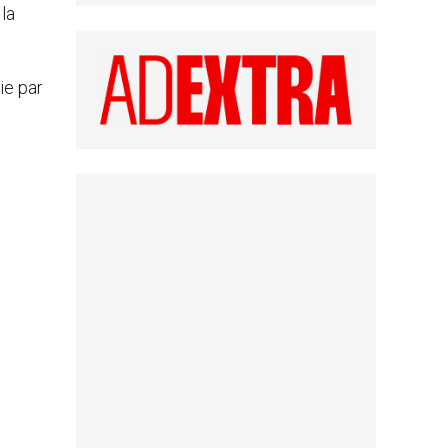
la
ie par