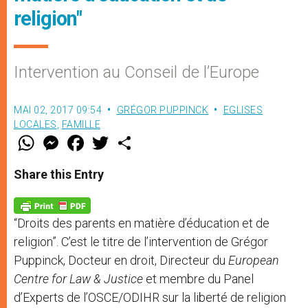
religion"
Intervention au Conseil de l’Europe
MAI 02, 2017 09:54
GRÉGOR PUPPINCK
EGLISES
LOCALES
,
FAMILLE
W
M
F
T
S
h
e
a
w
h
a
s
c
i
a
t
s
e
t
r
Share this Entry
s
e
b
t
e
A
n
o
e
p
g
o
r
p
e
k
“Droits des parents en matière d’éducation et de
r
religion”. C’est le titre de l’intervention de Grégor
Puppinck, Docteur en droit, Directeur du
European
Centre for Law & Justice
et membre du Panel
d’Experts de l’OSCE/ODIHR sur la liberté de religion