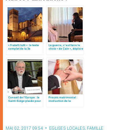
« Fratelli tutti »: le texte
La guerre, c’est faire le
complet de la 3e
choix « de Caïn », déplore
encyclique du pape
le pape François
François
Conseil de l'Europe : le
Procès matrimonial :
Saint-Siège plaide pour
instruction de la
"une affirmation ferme du
Congrégation pour
droit à la liberté
l'éducation catholique
religieuse"
MAI 02, 2017 09:54
EGLISES LOCALES
,
FAMILLE