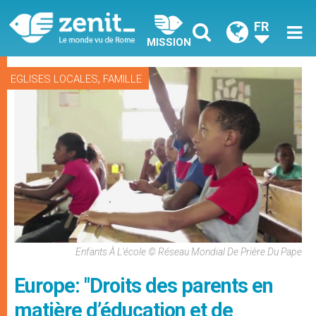
FR
MISSION
,
EGLISES LOCALES
FAMILLE
Enfants À L'école © Réseau Mondial De Prière Du Pape
Europe: "Droits des parents en
matière d’éducation et de