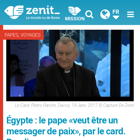
FR
MISSION
,
PAPES
VOYAGES
Le Card. Pietro Parolin, Davos, 19 Janv. 2017 © Capture De Zenit
Égypte : le pape «veut être un
messager de paix», par le card.