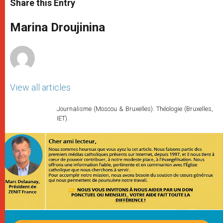
Share this Entry
s
e
b
t
e
A
n
o
e
p
g
o
r
Marina Droujinina
p
e
k
r
View all articles
Journalisme (Moscou & Bruxelles). Théologie (Bruxelles,
IET).