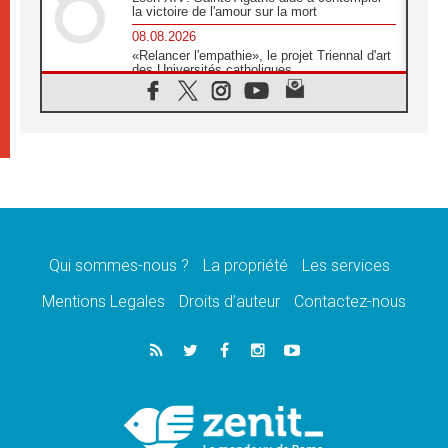
la victoire de l'amour sur la mort
08.08.2026
«Relancer l'empathie», le projet Triennal d'art
des Universités catholiques
08.08.2026
Signis 2026, donner la parole aux religieuses
catholiques
08.08.2026
Au Bangladesh, l'Église accompagne les
Dalits sur le chemin de la dignité
07.08.2026
Philippines: le vicariat apostolique de
Calapan devient un diocèse
Qui sommes-nous ?
La propriété
Les services
07.08.2026
Congo-Brazzaville: le 15 août, entre solennité
Mentions Legales
Droits d’auteur
Contactez-nous
de l'Assomption et mémoire nationale
07.08.2026
«La paix commence par l'empathie» estime
le cardinal Parolin
07.08.2026
En Colombie, «la paix ne s'achète pas avec
une signature»