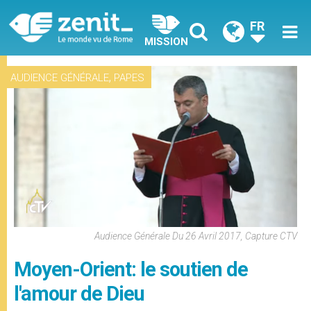
FR
MISSION
,
AUDIENCE GÉNÉRALE
PAPES
Audience Générale Du 26 Avril 2017, Capture CTV
Moyen-Orient: le soutien de
l'amour de Dieu