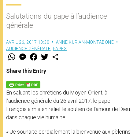
Salutations du pape à l’audience
générale
AVRIL 26, 2017 10:30
ANNE KURIAN-MONTABONE
AUDIENCE GÉNÉRALE
,
PAPES
W
M
F
T
S
h
e
a
w
h
a
s
c
i
a
t
s
e
t
r
Share this Entry
s
e
b
t
e
A
n
o
e
p
g
o
r
p
e
k
En saluant les chrétiens du Moyen-Orient, à
r
l’audience générale du 26 avril 2017, le pape
François a mis en relief le soutien de l’amour de Dieu
dans chaque vie humaine.
« Je souhaite cordialement la bienvenue aux pèlerins