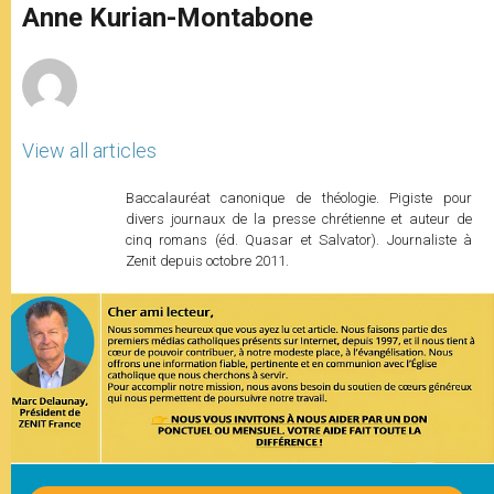
p
g
o
r
Anne Kurian-Montabone
p
e
k
r
View all articles
Baccalauréat canonique de théologie. Pigiste pour
divers journaux de la presse chrétienne et auteur de
cinq romans (éd. Quasar et Salvator). Journaliste à
Zenit depuis octobre 2011.