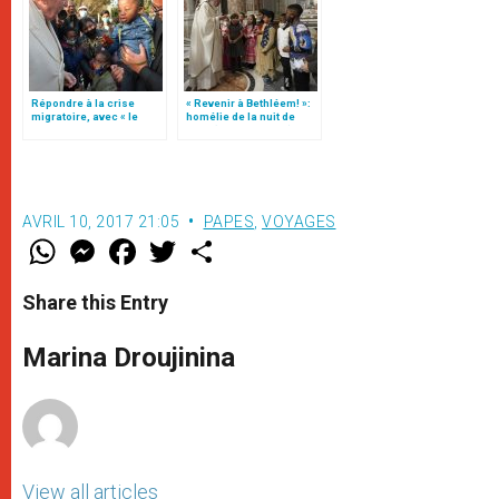
Répondre à la crise
« Revenir à Bethléem! »:
migratoire, avec « le
homélie de la nuit de
style de l’humanité »!
Noël (texte complet)
(texte complet)
AVRIL 10, 2017 21:05
PAPES
,
VOYAGES
W
M
F
T
S
h
e
a
w
h
a
s
c
i
a
t
s
e
t
r
Share this Entry
s
e
b
t
e
A
n
o
e
p
g
o
r
Marina Droujinina
p
e
k
r
View all articles