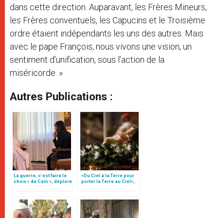
dans cette direction. Auparavant, les Frères Mineurs,
les Frères conventuels, les Capucins et le Troisième
ordre étaient indépendants les uns des autres. Mais
avec le pape François, nous vivons une vision, un
sentiment d’unification, sous l’action de la
miséricorde. »
Autres Publications :
La guerre, c’est faire le
«Du Ciel à la Terre pour
choix « de Caïn », déplore
porter la Terre au Ciel»,
le pape François
par Mgr Francesco Follo