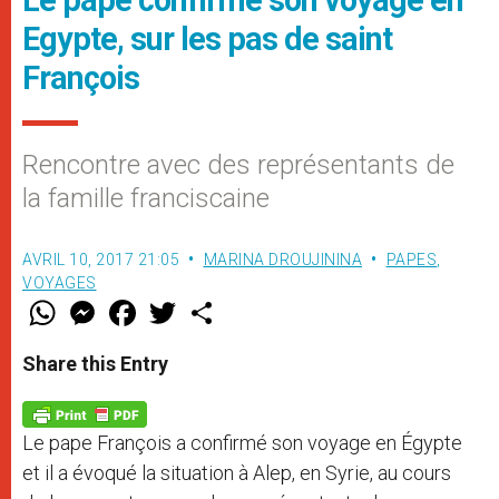
Egypte, sur les pas de saint
François
Rencontre avec des représentants de
la famille franciscaine
AVRIL 10, 2017 21:05
MARINA DROUJININA
PAPES
,
VOYAGES
W
M
F
T
S
h
e
a
w
h
a
s
c
i
a
t
s
e
t
r
Share this Entry
s
e
b
t
e
A
n
o
e
p
g
o
r
p
e
k
Le pape François a confirmé son voyage en Égypte
r
et il a évoqué la situation à Alep, en Syrie, au cours