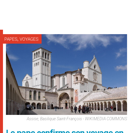
,
PAPES
VOYAGES
Assise, Basilique Saint-François - WIKIMEDIA COMMONS
Le pape confirme son voyage en