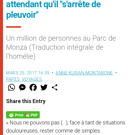
attendant qu'il "s'arrête de
pleuvoir"
Un million de personnes au Parc de
Monza (Traduction intégrale de
l’homélie)
MARS 25, 2017 16:39
ANNE KURIAN-MONTABONE
PAPES
,
VOYAGES
W
M
F
T
S
h
e
a
w
h
a
s
c
i
a
t
s
e
t
r
Share this Entry
s
e
b
t
e
A
n
o
e
p
g
o
r
p
e
k
« Nous ne pouvons pas (…), face à tant de situations
r
douloureuses, rester comme de simples