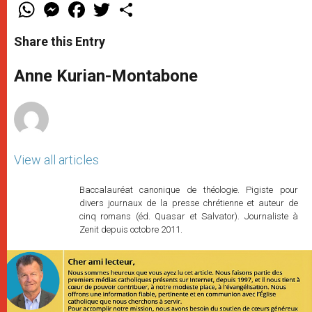
W
M
F
T
S
h
e
a
w
h
a
s
c
i
a
t
s
e
t
r
Share this Entry
s
e
b
t
e
A
n
o
e
p
g
o
r
Anne Kurian-Montabone
p
e
k
r
View all articles
Baccalauréat canonique de théologie. Pigiste pour
divers journaux de la presse chrétienne et auteur de
cinq romans (éd. Quasar et Salvator). Journaliste à
Zenit depuis octobre 2011.