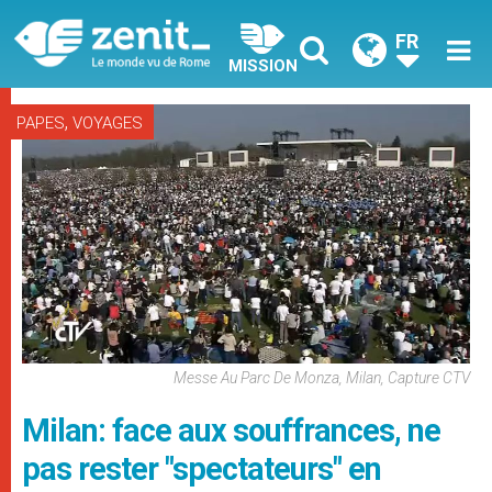
FR
MISSION
,
PAPES
VOYAGES
Messe Au Parc De Monza, Milan, Capture CTV
Milan: face aux souffrances, ne
pas rester "spectateurs" en