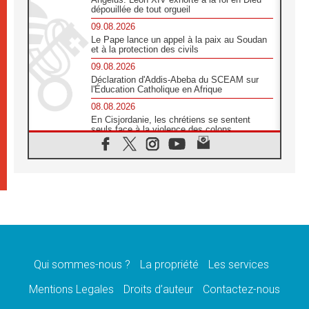
dépouillée de tout orgueil
09.08.2026
Le Pape lance un appel à la paix au Soudan
et à la protection des civils
09.08.2026
Déclaration d'Addis-Abeba du SCEAM sur
l'Éducation Catholique en Afrique
08.08.2026
En Cisjordanie, les chrétiens se sentent
seuls face à la violence des colons
08.08.2026
Léon XIV au sanctuaire de Notre Dame du
Bon Conseil à Genazzano en septembre
08.08.2026
Léon XIV: Sainte Agathe aide à contempler
la victoire de l'amour sur la mort
08.08.2026
«Relancer l'empathie», le projet Triennal d'art
des Universités catholiques
Qui sommes-nous ?
La propriété
Les services
08.08.2026
Signis 2026, donner la parole aux religieuses
Mentions Legales
Droits d’auteur
Contactez-nous
catholiques
08.08.2026