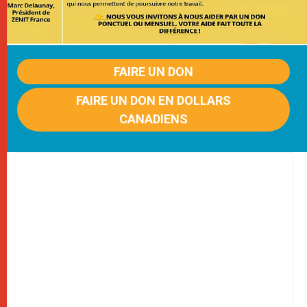
FAIRE UN DON
FAIRE UN DON EN DOLLARS
CANADIENS