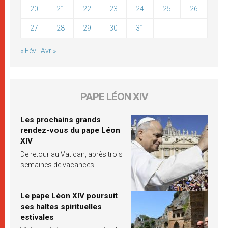
20
21
22
23
24
25
26
27
28
29
30
31
« Fév
Avr »
PAPE LÉON XIV
Les prochains grands
rendez-vous du pape Léon
XIV
De retour au Vatican, après trois
semaines de vacances
Le pape Léon XIV poursuit
ses haltes spirituelles
estivales