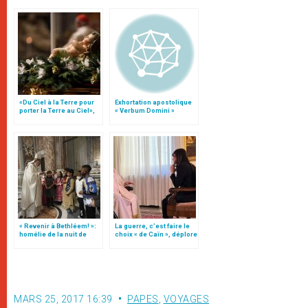
«Du Ciel à la Terre pour
Exhortation apostolique
porter la Terre au Ciel»,
« Verbum Domini »
par Mgr Francesco Follo
« Revenir à Bethléem! »:
La guerre, c’est faire le
homélie de la nuit de
choix « de Caïn », déplore
Noël (texte complet)
le pape François
MARS 25, 2017 16:39
PAPES
,
VOYAGES