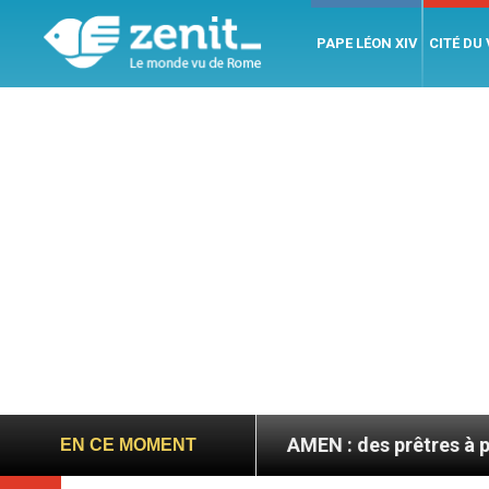
PAPE LÉON XIV
CITÉ DU
re
AMEN : des prêtres à portée de clic
L
EN CE MOMENT