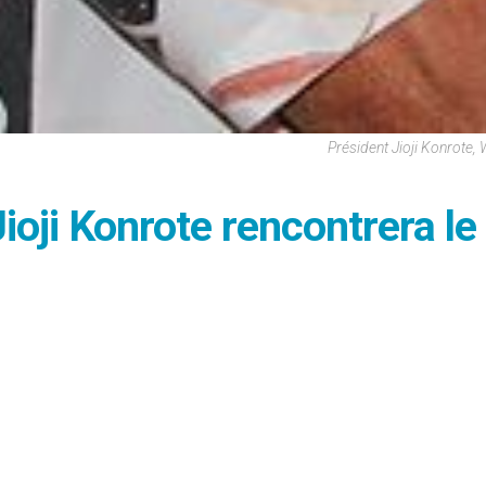
Président Jioji Konrote, 
 Jioji Konrote rencontrera le