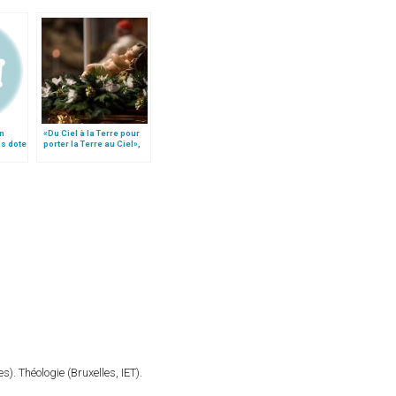
en
«Du Ciel à la Terre pour
s dote
porter la Terre au Ciel»,
ements
par Mgr Francesco Follo
). Théologie (Bruxelles, IET).