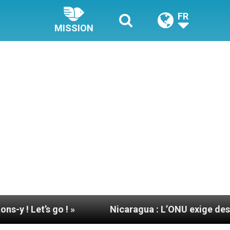
FR
MISSION
Nicaragua : L’ONU exige des nouvelles de Mgr Mat