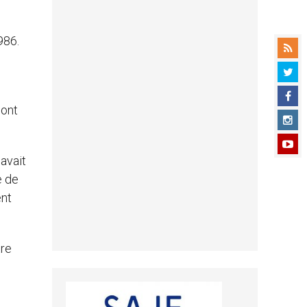
986.
sont
 avait
e de
ent
tre