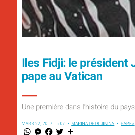
Iles Fidji: le président
pape au Vatican
Une première dans l’histoire du pays
MARS 22, 2017 16:07
MARINA DROUJININA
PAPES
W
M
F
T
S
h
e
a
w
h