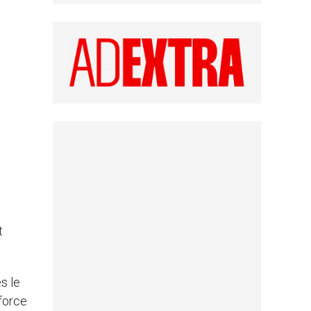
t
s le
force