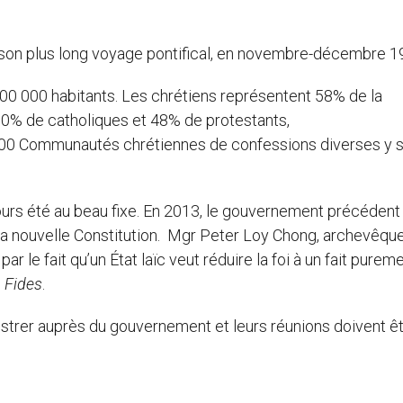
 de son plus long voyage pontifical, en novembre-décembre 1
900 000 habitants. Les chrétiens représentent 58% de la
 10% de catholiques et 48% de protestants,
 200 Communautés chrétiennes de confessions diverses y 
ujours été au beau fixe. En 2013, le gouvernement précédent
e la nouvelle Constitution. Mgr Peter Loy Chong, archevêqu
 le fait qu’un État laïc veut réduire la foi à un fait purem
e
Fides
.
egistrer auprès du gouvernement et leurs réunions doivent ê