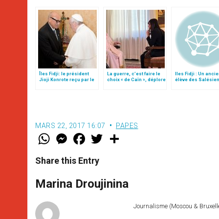
Îles Fidji: le président
La guerre, c’est faire le
Iles Fidji : Un anci
Jioji Konrote reçu par le
choix « de Caïn », déplore
élève des Salésien
pape François
le pape François
70 écoles d’équip
sportifs
MARS 22, 2017 16:07
PAPES
W
M
F
T
S
h
e
a
w
h
a
s
c
i
a
t
s
e
t
r
Share this Entry
s
e
b
t
e
A
n
o
e
p
g
o
r
Marina Droujinina
p
e
k
r
Journalisme (Moscou & Bruxelles