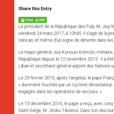
a
s
c
i
a
t
s
e
t
r
Share this Entry
s
e
b
t
e
A
n
o
e
p
g
o
r
p
e
k
Le président de la République des Fidji, M. Jioji 
r
vendredi 24 mars 2017, à 10h45. Il s’agit de la 
Vatican, et même d’un signe de détente dans les ra
Le major-général Jioji Konousi Konrote, militaire,
République depuis le 12 novembre 2015. Il a été
Liban et secrétaire général adjoint des Nations 
Le 29 février 2016, après l’angélus, le pape Franç
« durement touchée par un cyclone dévastateur » : 
engagés dans les opérations de secours. »
Le 15 décembre 2016, le pape a reçu, avec cinq 
Saint-Siège, M. Jitoko Tikolevu. Dans son discour