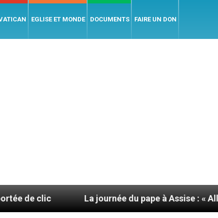
 VATICAN
EGLISE ET MONDE
DOCUMENTS
FAIRE UN DON
a journée du pape à Assise : « Allons-y ! Let’s go ! »