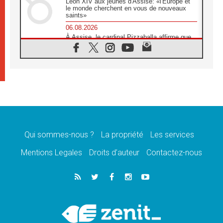
Léon XIV aux jeunes d'Assise: «l'Europe et
le monde cherchent en vous de nouveaux
saints»
06.08.2026
À Assise, le cardinal Pizzaballa affirme que
«les chrétiens veulent la paix»
06.08.2026
Au Mexique, le cardinal Parolin invite à être
aux côtés des marginalisées
06.08.2026
À Assise, le Pape invite les jeunes à
«construire la civilisation de l'amour»
05.08.2026
La visite du Pape en Argentine portera «un
message de paix et de dignité humaine»
Qui sommes-nous ?
La propriété
Les services
05.08.2026
Mentions Legales
Droits d’auteur
Contactez-nous
«La visite du Pape en Uruguay renforcera
l'espérance» affirme Mgr Tróccoli
05.08.2026
Le nonce en Ukraine: «Il est inquiétant
d'entendre ceux qui bénissent la guerre»
05.08.2026
Léon XIV au Pérou, une lueur d'espoir pour
un peuple en quête de paix