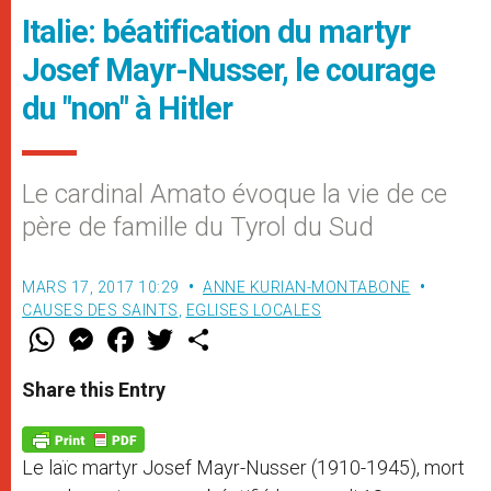
Italie: béatification du martyr
Josef Mayr-Nusser, le courage
du "non" à Hitler
Le cardinal Amato évoque la vie de ce
père de famille du Tyrol du Sud
MARS 17, 2017 10:29
ANNE KURIAN-MONTABONE
CAUSES DES SAINTS
,
EGLISES LOCALES
W
M
F
T
S
h
e
a
w
h
a
s
c
i
a
t
s
e
t
r
Share this Entry
s
e
b
t
e
A
n
o
e
p
g
o
r
p
e
k
Le laïc martyr Josef Mayr-Nusser (1910-1945), mort
r