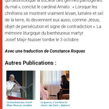
qui désintoxique la société des germes pathogènes
du mal », conclut le cardinal Amato : « Lorsque les
chrétiens se montrent vraiment levain, lumière et sel
de la terre, ils deviennent eux aussi, comme Jésus,
objet de persécution et signe de contradiction ». La
mémoire liturgique du bienheureux martyr
Josef Mayr-Nusser tombe le 3 octobre.
Avec une traduction de Constance Roques
Autres Publications :
Le bienheureux Josef
La guerre, c’est faire le
Mayr-Nusser, modèle
choix « de Caïn », déplore
pour les pères de famille
le pape François