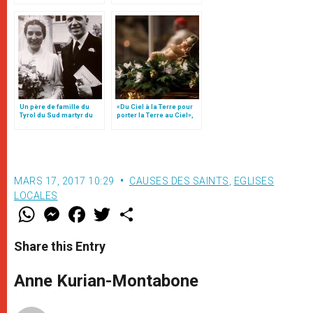
Un père de famille du
«Du Ciel à la Terre pour
Tyrol du Sud martyr du
porter la Terre au Ciel»,
nazisme
par Mgr Francesco Follo
MARS 17, 2017 10:29
CAUSES DES SAINTS
,
EGLISES
LOCALES
W
M
F
T
S
h
e
a
w
h
a
s
c
i
a
t
s
e
t
r
Share this Entry
s
e
b
t
e
A
n
o
e
p
g
o
r
Anne Kurian-Montabone
p
e
k
r