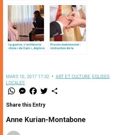
François
droit à la liberté
religieuse"
La guerre, c’est faire le
Procès matrimonial :
choix « de Caïn », déplore
instruction de la
le pape François
Congrégation pour
l'éducation catholique
MARS 10, 2017 17:32
ART ET CULTURE
,
EGLISES
LOCALES
W
M
F
T
S
h
e
a
w
h
a
s
c
i
a
t
s
e
t
r
Share this Entry
s
e
b
t
e
A
n
o
e
p
g
o
r
Anne Kurian-Montabone
p
e
k
r