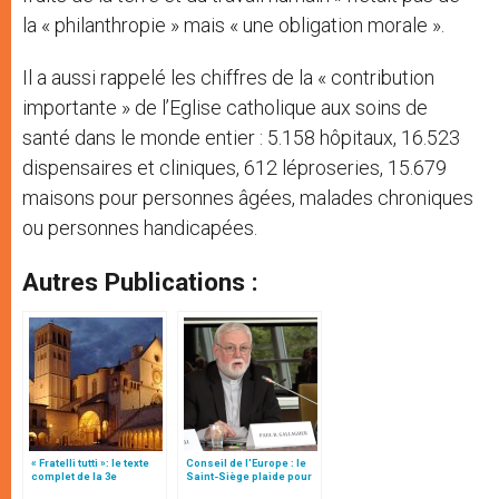
la « philanthropie » mais « une obligation morale ».
Il a aussi rappelé les chiffres de la « contribution
importante » de l’Eglise catholique aux soins de
santé dans le monde entier : 5.158 hôpitaux, 16.523
dispensaires et cliniques, 612 léproseries, 15.679
maisons pour personnes âgées, malades chroniques
ou personnes handicapées.
Autres Publications :
« Fratelli tutti »: le texte
Conseil de l'Europe : le
complet de la 3e
Saint-Siège plaide pour
encyclique du pape
"une affirmation ferme du