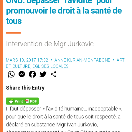
ONU: dépasser "l'avidité" pour
promouvoir le droit à la santé de
tous
Intervention de Mgr Jurkovic
MARS 10, 2017 17:32
ANNE KURIAN-MONTABONE
ART
ET CULTURE
,
EGLISES LOCALES
W
M
F
T
S
h
e
a
w
h
a
s
c
i
a
t
s
e
t
r
Share this Entry
s
e
b
t
e
A
n
o
e
p
g
o
r
p
e
k
Il faut dépasser « l’avidité humaine… inacceptable »,
r
pour que le droit à la santé de tous soit respecté, a
déclaré en substance Mgr Ivan Jurkovic,