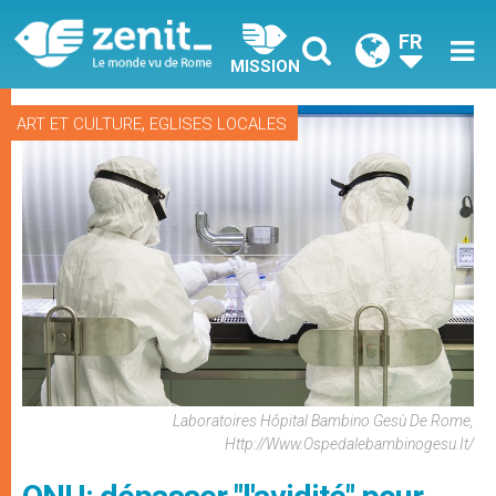
FR
MISSION
,
ART ET CULTURE
EGLISES LOCALES
Laboratoires Hôpital Bambino Gesù De Rome,
Http://www.ospedalebambinogesu.it/