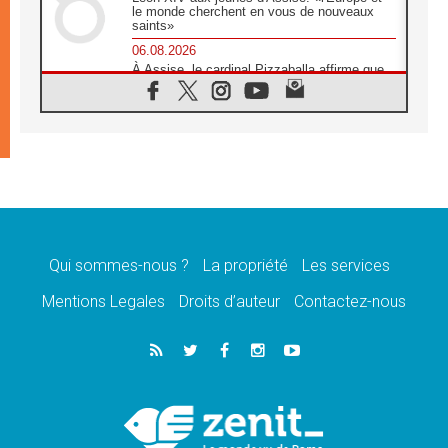
le monde cherchent en vous de nouveaux
saints»
06.08.2026
À Assise, le cardinal Pizzaballa affirme que
«les chrétiens veulent la paix»
06.08.2026
Au Mexique, le cardinal Parolin invite à être
aux côtés des marginalisées
06.08.2026
À Assise, le Pape invite les jeunes à
«construire la civilisation de l'amour»
05.08.2026
La visite du Pape en Argentine portera «un
message de paix et de dignité humaine»
Qui sommes-nous ?
La propriété
Les services
05.08.2026
Mentions Legales
Droits d’auteur
Contactez-nous
«La visite du Pape en Uruguay renforcera
l'espérance» affirme Mgr Tróccoli
05.08.2026
Le nonce en Ukraine: «Il est inquiétant
d'entendre ceux qui bénissent la guerre»
05.08.2026
Léon XIV au Pérou, une lueur d'espoir pour
un peuple en quête de paix