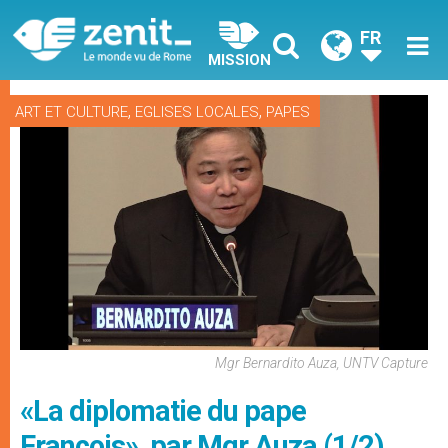
FR
MISSION
,
,
ART ET CULTURE
EGLISES LOCALES
PAPES
Mgr Bernardito Auza, UNTV Capture
«La diplomatie du pape
François», par Mgr Auza (1/2)