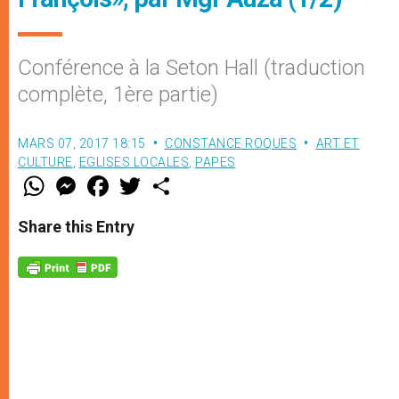
Conférence à la Seton Hall (traduction
complète, 1ère partie)
MARS 07, 2017 18:15
CONSTANCE ROQUES
ART ET
CULTURE
,
EGLISES LOCALES
,
PAPES
W
M
F
T
S
h
e
a
w
h
a
s
c
i
a
t
s
e
t
r
Share this Entry
s
e
b
t
e
A
n
o
e
p
g
o
r
p
e
k
r