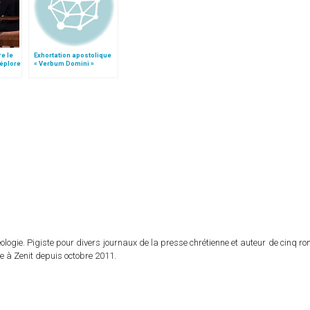
re le
Exhortation apostolique
déplore
« Verbum Domini »
logie. Pigiste pour divers journaux de la presse chrétienne et auteur de cinq r
e à Zenit depuis octobre 2011.