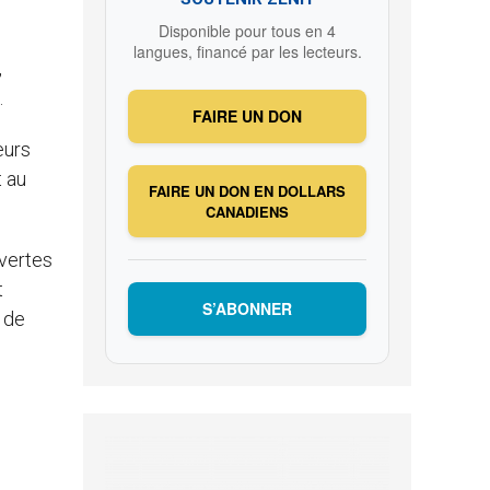
Disponible pour tous en 4
langues, financé par les lecteurs.
,
.
FAIRE UN DON
eurs
t au
FAIRE UN DON EN DOLLARS
CANADIENS
uvertes
t
S’ABONNER
 de