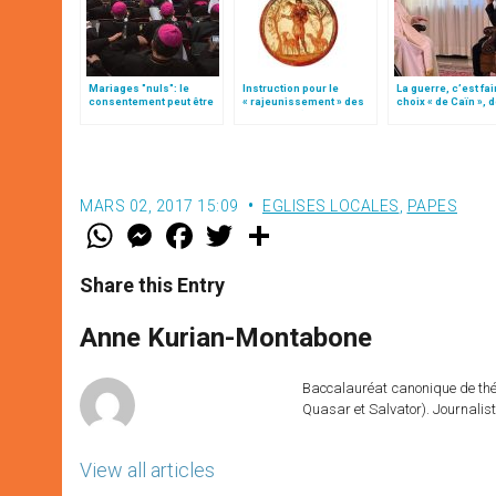
Mariages "nuls": le
Instruction pour le
La guerre, c’est fai
consentement peut être
« rajeunissement » des
choix « de Caïn », 
«faussé» par le «désert
paroisses (texte
le pape François
des valeurs»
intégral)
MARS 02, 2017 15:09
EGLISES LOCALES
,
PAPES
W
M
F
T
S
h
e
a
w
h
a
s
c
i
a
t
s
e
t
r
Share this Entry
s
e
b
t
e
A
n
o
e
p
g
o
r
Anne Kurian-Montabone
p
e
k
r
Baccalauréat canonique de théo
Quasar et Salvator). Journalist
View all articles