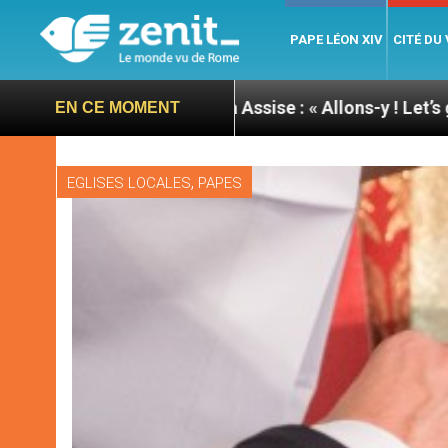
PAPE LÉON XIV
CITÉ DU
ée du pape à Assise : « Allons-y ! Let’s go ! »
Ni
EN CE MOMENT
,
EGLISES LOCALES
PAPES