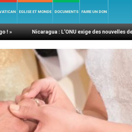
 VATICAN
EGLISE ET MONDE
DOCUMENTS
FAIRE UN DON
caragua : L’ONU exige des nouvelles de Mgr Mata