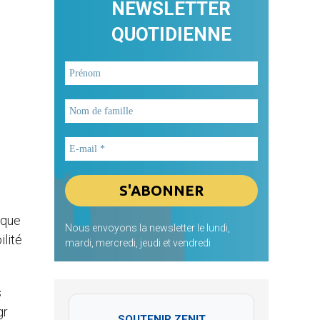
NEWSLETTER
QUOTIDIENNE
ique
Nous envoyons la newsletter le lundi,
ilité
mardi, mercredi, jeudi et vendredi
s
gr
SOUTENIR ZENIT