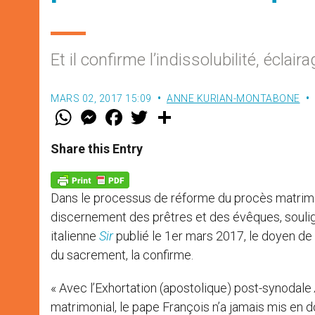
Et il confirme l’indissolubilité, éclai
MARS 02, 2017 15:09
ANNE KURIAN-MONTABONE
W
M
F
T
S
h
e
a
w
h
a
s
c
i
a
t
s
e
t
r
Share this Entry
s
e
b
t
e
A
n
o
e
p
g
o
r
p
e
k
Dans le processus de réforme du procès matrimo
r
discernement des prêtres et des évêques, soulign
italienne
Sir
publié le 1er mars 2017, le doyen de l
du sacrement, la confirme.
« Avec l’Exhortation (apostolique) post-synodale
matrimonial, le pape François n’a jamais mis en d