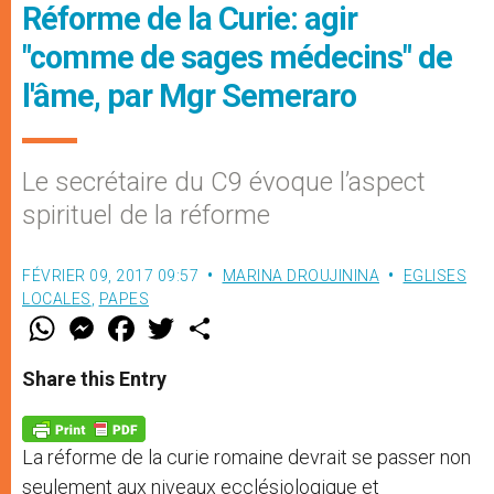
Réforme de la Curie: agir
"comme de sages médecins" de
l'âme, par Mgr Semeraro
Le secrétaire du C9 évoque l’aspect
spirituel de la réforme
FÉVRIER 09, 2017 09:57
MARINA DROUJININA
EGLISES
LOCALES
,
PAPES
W
M
F
T
S
h
e
a
w
h
a
s
c
i
a
t
s
e
t
r
Share this Entry
s
e
b
t
e
A
n
o
e
p
g
o
r
p
e
k
La réforme de la curie romaine devrait se passer non
r
seulement aux niveaux ecclésiologique et