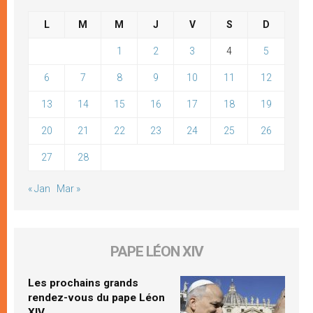
L
M
M
J
V
S
D
1
2
3
4
5
6
7
8
9
10
11
12
13
14
15
16
17
18
19
20
21
22
23
24
25
26
27
28
« Jan
Mar »
PAPE LÉON XIV
Les prochains grands
rendez-vous du pape Léon
XIV