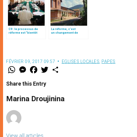
C9 : le processus de
La réforme, c'est
réforme est "bientôt
un changement de
terminé", par Mgr
mentalité, fait observer
Semeraro
Mgr Semeraro
FÉVRIER 09, 2017 09:57
EGLISES LOCALES
,
PAPES
W
M
F
T
S
h
e
a
w
h
a
s
c
i
a
t
s
e
t
r
Share this Entry
s
e
b
t
e
A
n
o
e
p
g
o
r
Marina Droujinina
p
e
k
r
View all articles