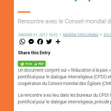
Rencontre avec le Conseil mondial d
JANVIER 31, 2017 19:32
MARINA DROUJININA
EGL
W
M
F
T
S
h
e
a
w
h
a
s
c
i
a
t
s
e
t
r
Share this Entry
s
e
b
t
e
A
n
o
e
p
g
o
r
p
e
k
Un document conjoint sur « l’éducation à la paix
r
pontifical pour le dialogue interreligieux (CPDI) 
coopération du Conseil mondial des Églises (CME
La rencontre a eu lieu dans les bureaux du CPDI
pontifical pour le dialogue interreligieux, présidé