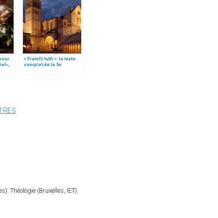
 pour
« Fratelli tutti »: le texte
iel»,
complet de la 3e
Follo
encyclique du pape
François
TRES
). Théologie (Bruxelles, IET).