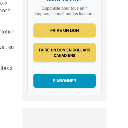
ix »
Disponible pour tous en 4
donné
langues, financé par les lecteurs.
FAIRE UN DON
omotion
vait eu
FAIRE UN DON EN DOLLARS
CANADIENS
ités à
S’ABONNER