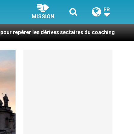
FR
MISSION
 dérives sectaires du coaching
La plus belle cho