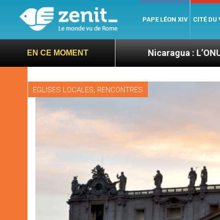
PAPE LÉON XIV
CITÉ DU
 Let’s go ! »
Nicaragua : L’ONU exige des nouve
EN CE MOMENT
,
EGLISES LOCALES
RENCONTRES