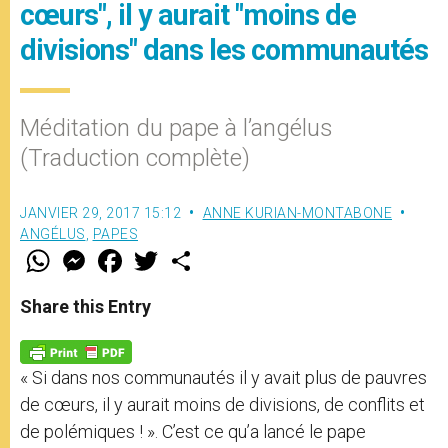
cœurs", il y aurait "moins de
divisions" dans les communautés
Méditation du pape à l’angélus
(Traduction complète)
JANVIER 29, 2017 15:12
ANNE KURIAN-MONTABONE
ANGÉLUS
,
PAPES
W
M
F
T
S
h
e
a
w
h
a
s
c
i
a
t
s
e
t
r
Share this Entry
s
e
b
t
e
A
n
o
e
p
g
o
r
p
e
k
« Si dans nos communautés il y avait plus de pauvres
r
de cœurs, il y aurait moins de divisions, de conflits et
de polémiques ! ». C’est ce qu’a lancé le pape