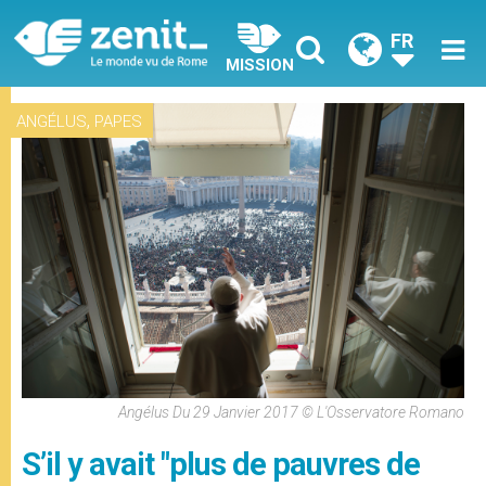
FR
MISSION
,
ANGÉLUS
PAPES
Angélus Du 29 Janvier 2017 © L'Osservatore Romano
S’il y avait "plus de pauvres de