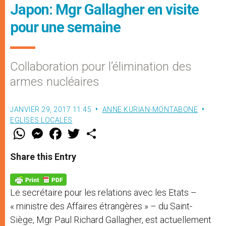
Japon: Mgr Gallagher en visite
pour une semaine
Collaboration pour l’élimination des
armes nucléaires
JANVIER 29, 2017 11:45
ANNE KURIAN-MONTABONE
EGLISES LOCALES
W
M
F
T
S
h
e
a
w
h
a
s
c
i
a
t
s
e
t
r
Share this Entry
s
e
b
t
e
A
n
o
e
p
g
o
r
p
e
k
Le secrétaire pour les relations avec les Etats –
r
« ministre des Affaires étrangères » – du Saint-
Siège, Mgr Paul Richard Gallagher, est actuellement