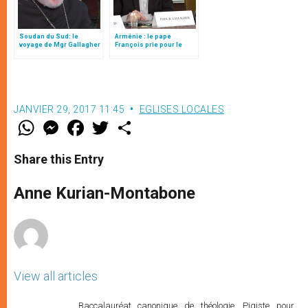
Soudan du Sud: le
Arménie : le pape
voyage de Mgr Gallagher
François prie pour le
peuple arménien, affirme
Mgr Gallagher
JANVIER 29, 2017 11:45
EGLISES LOCALES
W
M
F
T
S
h
e
a
w
h
a
s
c
i
a
t
s
e
t
r
Share this Entry
s
e
b
t
e
A
n
o
e
p
g
o
r
Anne Kurian-Montabone
p
e
k
r
View all articles
Baccalauréat canonique de théologie. Pigiste pour