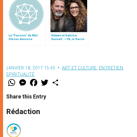
La "Passion" de Mel
Steven et Sabrina
Gibson dénonce
Gunnell : « Ok, le Sacré-
l’oppression et la
Cœur veut son film ! »
violence
JANVIER 18, 2017 15:45
ART ET CULTURE
,
ENTRETIEN
,
SPIRITUALITÉ
W
M
F
T
S
h
e
a
w
h
a
s
c
i
a
t
s
e
t
r
Share this Entry
s
e
b
t
e
A
n
o
e
p
g
o
r
Rédaction
p
e
k
r