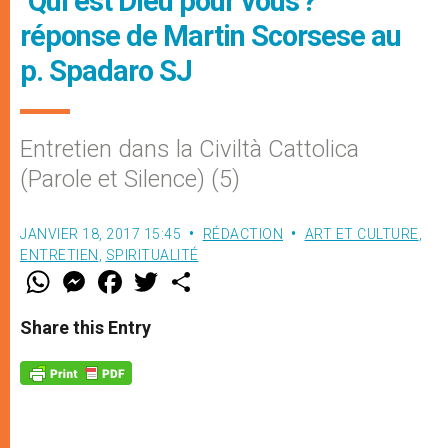
"Qui est Dieu pour vous ?"
réponse de Martin Scorsese au
p. Spadaro SJ
Entretien dans la Civiltà Cattolica
(Parole et Silence) (5)
JANVIER 18, 2017 15:45
RÉDACTION
ART ET CULTURE
,
ENTRETIEN
,
SPIRITUALITÉ
W
M
F
T
S
h
e
a
w
h
a
s
c
i
a
t
s
e
t
r
Share this Entry
s
e
b
t
e
A
n
o
e
p
g
o
r
p
e
k
r