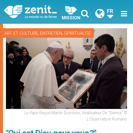
FR
MISSION
,
,
ART ET CULTURE
ENTRETIEN
SPIRITUALITÉ
Le Pape Reçoit Martin Scorsese, Réalisateur De "Silence" ©
L'Osservatore Romano