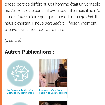
chose de très différent. Cet homme était un véritable
guide
. Peut-être parlait-il avec sévérité, mais il ne m’a
jamais
forcé
à faire quelque chose. Il nous
guidait
. Il
nous exhortait. Il nous
persuadait
. Il faisait vraiment
preuve d’un amour extraordinaire
(à suivre)
Autres Publications :
"La Passion du Christ" de
La guerre, c’est faire le
Mel Gibson, commentée
choix « de Caïn », déplore
par le p. Di Noia,
le pape François
collaborateur du Vatican