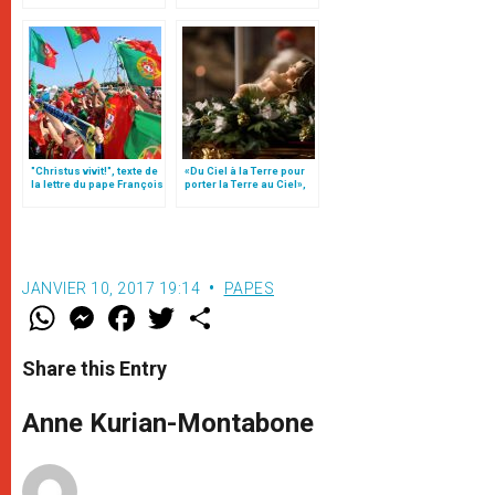
"Christus vivit!", texte de
«Du Ciel à la Terre pour
la lettre du pape François
porter la Terre au Ciel»,
aux jeunes du monde
par Mgr Francesco Follo
JANVIER 10, 2017 19:14
PAPES
W
M
F
T
S
h
e
a
w
h
a
s
c
i
a
t
s
e
t
r
Share this Entry
s
e
b
t
e
A
n
o
e
p
g
o
r
Anne Kurian-Montabone
p
e
k
r