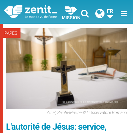
FR
MISSION
PAPES
Autel, Sainte-Marthe © L'Osservatore Romano
L'autorité de Jésus: service,