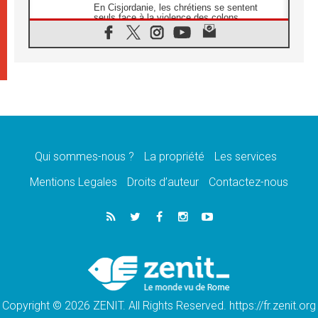
En Cisjordanie, les chrétiens se sentent
seuls face à la violence des colons
08.08.2026
Léon XIV au sanctuaire de Notre Dame du
Bon Conseil à Genazzano en septembre
08.08.2026
Léon XIV: Sainte Agathe aide à contempler
la victoire de l'amour sur la mort
08.08.2026
«Relancer l'empathie», le projet Triennal d'art
des Universités catholiques
Qui sommes-nous ?
La propriété
Les services
08.08.2026
Signis 2026, donner la parole aux religieuses
Mentions Legales
Droits d’auteur
Contactez-nous
catholiques
08.08.2026
Au Bangladesh, l'Église accompagne les
Dalits sur le chemin de la dignité
07.08.2026
Philippines: le vicariat apostolique de
Calapan devient un diocèse
Copyright © 2026 ZENIT. All Rights Reserved. https://fr.zenit.org