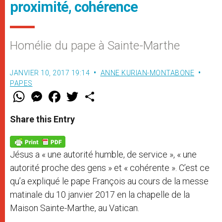
proximité, cohérence
Homélie du pape à Sainte-Marthe
JANVIER 10, 2017 19:14
ANNE KURIAN-MONTABONE
PAPES
W
M
F
T
S
h
e
a
w
h
a
s
c
i
a
t
s
e
t
r
Share this Entry
s
e
b
t
e
A
n
o
e
p
g
o
r
p
e
k
Jésus a « une autorité humble, de service », « une
r
autorité proche des gens » et « cohérente ». C’est ce
qu’a expliqué le pape François au cours de la messe
matinale du 10 janvier 2017 en la chapelle de la
Maison Sainte-Marthe, au Vatican.