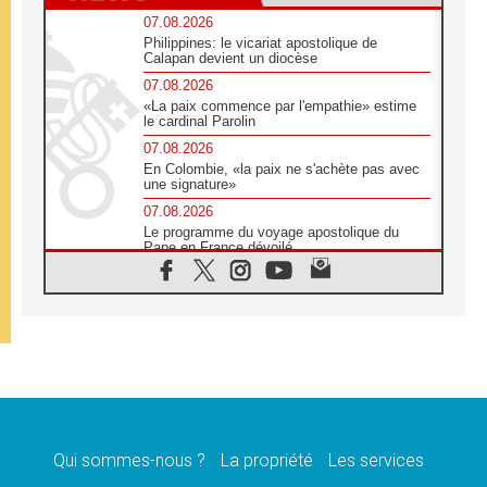
07.08.2026
Philippines: le vicariat apostolique de
Calapan devient un diocèse
07.08.2026
«La paix commence par l'empathie» estime
le cardinal Parolin
07.08.2026
En Colombie, «la paix ne s'achète pas avec
une signature»
07.08.2026
Le programme du voyage apostolique du
Pape en France dévoilé
07.08.2026
1ère Conférence continentale sur l'éducation
catholique en Afrique
07.08.2026
Un logo symbolique pour la venue du Pape
en France
07.08.2026
Cardinal Rossi: «La venue du Pape Léon en
Argentine est un hommage à François»
Qui sommes-nous ?
La propriété
Les services
07.08.2026
Hiroshima et Nagasaki, 81 ans après,