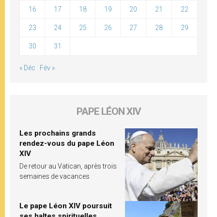
16
17
18
19
20
21
22
23
24
25
26
27
28
29
30
31
« Déc
Fév »
PAPE LÉON XIV
Les prochains grands
rendez-vous du pape Léon
XIV
De retour au Vatican, après trois
semaines de vacances
Le pape Léon XIV poursuit
ses haltes spirituelles