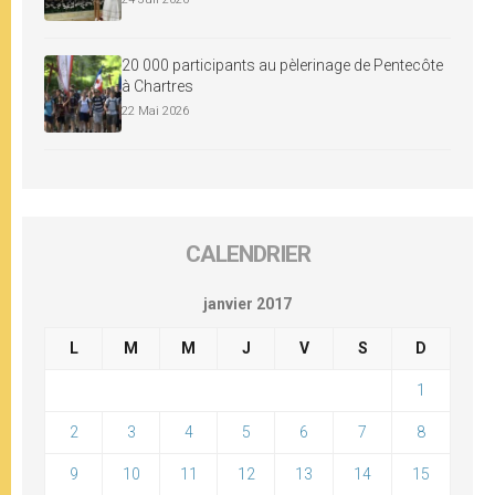
20 000 participants au pèlerinage de Pentecôte
à Chartres
22 Mai 2026
CALENDRIER
janvier 2017
L
M
M
J
V
S
D
1
2
3
4
5
6
7
8
9
10
11
12
13
14
15