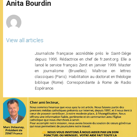
p
g
o
r
Anita Bourdin
p
e
k
r
View all articles
Journaliste française accréditée près le Saint-Siège
depuis 1995. Rédactrice en chef de fr.zenit.org. Elle a
lancé le service français Zenit en janvier 1999. Master
en journalisme (Bruxelles). Maîtrise en lettres
classiques (Paris). Habilitation au doctorat en théologie
biblique (Rome). Correspondante à Rome de Radio
Espérance.