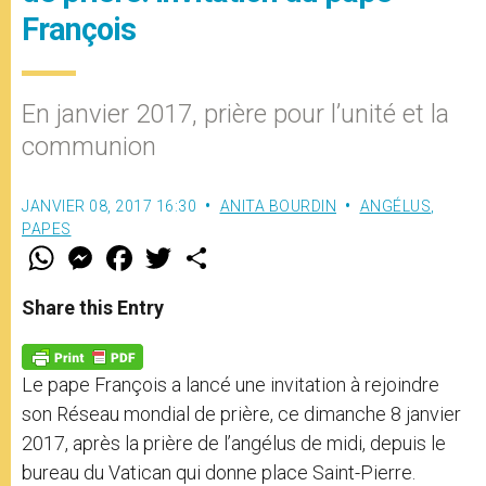
François
En janvier 2017, prière pour l’unité et la
communion
JANVIER 08, 2017 16:30
ANITA BOURDIN
ANGÉLUS
,
PAPES
W
M
F
T
S
h
e
a
w
h
a
s
c
i
a
t
s
e
t
r
Share this Entry
s
e
b
t
e
A
n
o
e
p
g
o
r
p
e
k
Le pape François a lancé une invitation à rejoindre
r
son Réseau mondial de prière, ce dimanche 8 janvier
2017, après la prière de l’angélus de midi, depuis le
bureau du Vatican qui donne place Saint-Pierre.