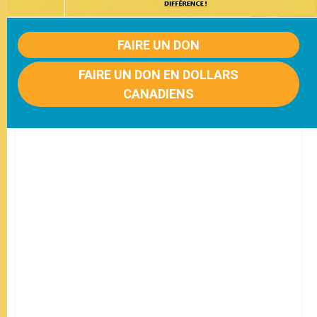
FAIRE UN DON
FAIRE UN DON EN DOLLARS
CANADIENS