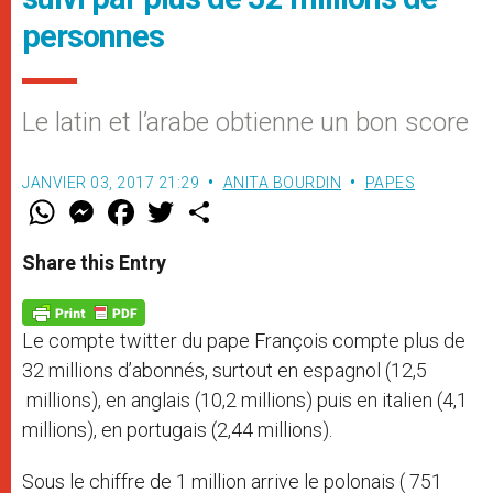
personnes
Le latin et l’arabe obtienne un bon score
JANVIER 03, 2017 21:29
ANITA BOURDIN
PAPES
W
M
F
T
S
h
e
a
w
h
a
s
c
i
a
t
s
e
t
r
Share this Entry
s
e
b
t
e
A
n
o
e
p
g
o
r
p
e
k
Le compte twitter du pape François compte plus de
r
32 millions d’abonnés, surtout en espagnol (12,5
millions), en anglais (10,2 millions) puis en italien (4,1
millions), en portugais (2,44 millions).
Sous le chiffre de 1 million arrive le polonais ( 751