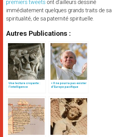
premiers tweets
ont d’ailleurs dessiné
immédiatement quelques grands traits de sa
spiritualité, de sa paternité spirituelle.
Autres Publications :
Une lecture croyante :
« Il ne pourra pas exister
l’intelligence
d’Europe pacifique
typologique des deux
sans… »: l’Ukraine, dans
Testaments
la vision de Jean-Paul II