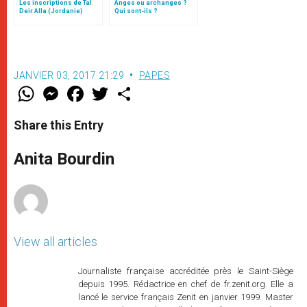
Les inscriptions de Tal
Anges ou archanges ?
Deir Alla (Jordanie)
Qui sont-ils ?
JANVIER 03, 2017 21:29
PAPES
W
M
F
T
S
h
e
a
w
h
a
s
c
i
a
t
s
e
t
r
Share this Entry
s
e
b
t
e
A
n
o
e
p
g
o
r
Anita Bourdin
p
e
k
r
View all articles
Journaliste française accréditée près le Saint-Siège
depuis 1995. Rédactrice en chef de fr.zenit.org. Elle a
lancé le service français Zenit en janvier 1999. Master