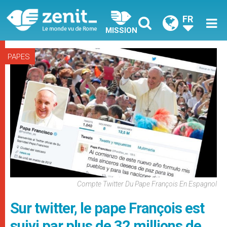
FR
MISSION
PAPES
Compte Twitter Du Pape François En Espagnol
Sur twitter, le pape François est
suivi par plus de 32 millions de