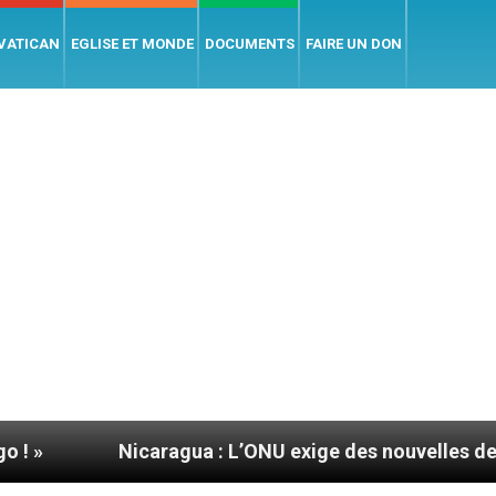
 VATICAN
EGLISE ET MONDE
DOCUMENTS
FAIRE UN DON
ragua : L’ONU exige des nouvelles de Mgr Mata