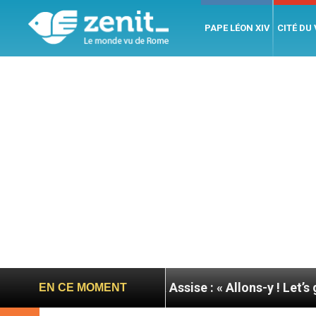
PAPE LÉON XIV
CITÉ DU
 du pape à Assise : « Allons-y ! Let’s go ! »
Nica
EN CE MOMENT