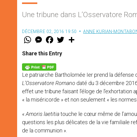
Une tribune dans L’Osservatore Ro
DÉCEMBRE 02, 2016 19:50
ANNE KURIAN-MONTABO
W
M
F
T
S
h
e
a
w
h
a
s
c
i
a
t
s
e
t
r
Share this Entry
s
e
b
t
e
A
n
o
e
p
g
o
r
p
e
k
Le patriarche Bartholomée Ier prend la défense d
r
L’Osservatore Romano
daté du 3 décembre 2016. 
effet une tribune faisant l’éloge de l’exhortation
« la miséricorde » et non seulement « les normes 
«
Amoris laetitia
touche le cœur même de l’amour et
questions les plus délicates de la vie familiale 
de la communion ».