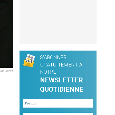
S'ABONNER
GRATUITEMENT À
NOTRE
siliadis
NEWSLETTER
QUOTIDIENNE