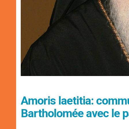
Amoris laetitia: comm
Bartholomée avec le p