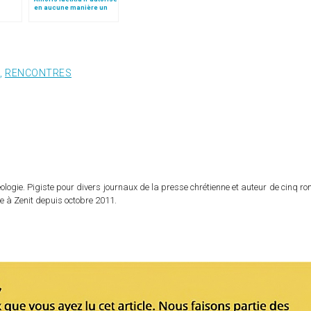
en aucune manière un
scours
"accès sans restriction
card.
aux sacrements"
,
RENCONTRES
logie. Pigiste pour divers journaux de la presse chrétienne et auteur de cinq r
e à Zenit depuis octobre 2011.