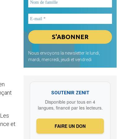
Nous envoyons la newsletter le lundi,
mardi, mercredi, jeudi et vendredi
en
nçant
SOUTENIR ZENIT
Disponible pour tous en 4
langues, financé par les lecteurs.
 Les
ance et
FAIRE UN DON