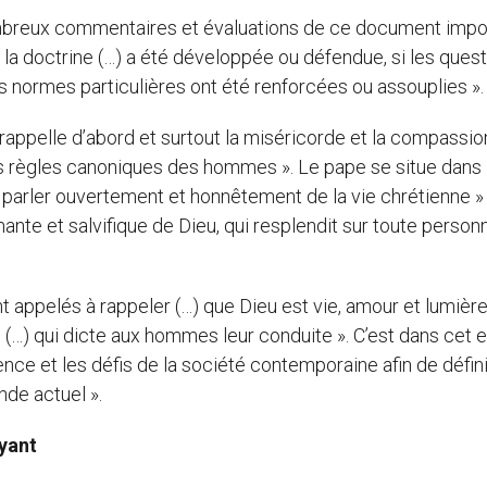
 nombreux commentaires et évaluations de ce document impo
a doctrine (…) a été développée ou défendue, si les ques
es normes particulières ont été renforcées ou assouplies ».
rappelle d’abord et surtout la miséricorde et la compassio
s règles canoniques des hommes ». Le pape se situe dans 
de parler ouvertement et honnêtement de la vie chrétienne »
mante et salvifique de Dieu, qui resplendit sur toute person
nt appelés à rappeler (…) que Dieu est vie, amour et lumière 
e (…) qui dicte aux hommes leur conduite ». C’est dans cet e
ience et les défis de la société contemporaine afin de défin
nde actuel ».
oyant