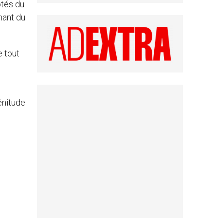
ôtés du
nant du
e tout
énitude