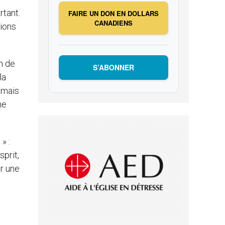
rtant.
FAIRE UN DON EN DOLLARS
CANADIENS
tions
n de
S’ABONNER
la
 mais
ne
» :
sprit,
ir une