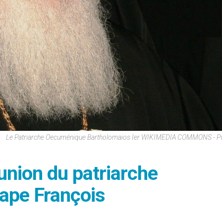
Le Patriarche Oecuménique Bartholomaios Ier WIKIMEDIA COMMONS - Pva
union du patriarche
ape François