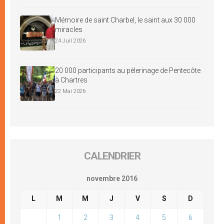
Mémoire de saint Charbel, le saint aux 30 000
miracles
24 Juil 2026
20 000 participants au pèlerinage de Pentecôte
à Chartres
22 Mai 2026
CALENDRIER
novembre 2016
L
M
M
J
V
S
D
1
2
3
4
5
6