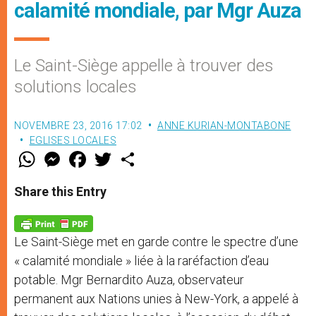
calamité mondiale, par Mgr Auza
Le Saint-Siège appelle à trouver des
solutions locales
NOVEMBRE 23, 2016 17:02
ANNE KURIAN-MONTABONE
EGLISES LOCALES
W
M
F
T
S
h
e
a
w
h
a
s
c
i
a
t
s
e
t
r
Share this Entry
s
e
b
t
e
A
n
o
e
p
g
o
r
p
e
k
Le Saint-Siège met en garde contre le spectre d’une
r
« calamité mondiale » liée à la raréfaction d’eau
potable. Mgr Bernardito Auza, observateur
permanent aux Nations unies à New-York, a appelé à