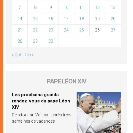
7
8
9
10
11
12
13
14
15
16
17
18
19
20
21
22
23
24
25
26
27
28
29
30
« Oct
Déc »
PAPE LÉON XIV
Les prochains grands
rendez-vous du pape Léon
XIV
De retour au Vatican, après trois
semaines de vacances