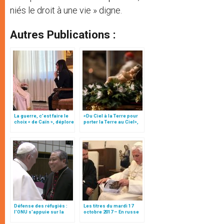
niés le droit à une vie » digne.
Autres Publications :
La guerre, c’est faire le
«Du Ciel à la Terre pour
choix « de Caïn », déplore
porter la Terre au Ciel»,
le pape François
par Mgr Francesco Follo
Défense des réfugiés :
Les titres du mardi 17
l'ONU s'appuie sur la
octobre 2017 – En russe
voix du pape, par Mgr
Auza