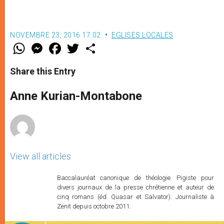
NOVEMBRE 23, 2016 17:02
EGLISES LOCALES
W
M
F
T
S
h
e
a
w
h
a
s
c
i
a
t
s
e
t
r
Share this Entry
s
e
b
t
e
A
n
o
e
p
g
o
r
Anne Kurian-Montabone
p
e
k
r
View all articles
Baccalauréat canonique de théologie. Pigiste pour
divers journaux de la presse chrétienne et auteur de
cinq romans (éd. Quasar et Salvator). Journaliste à
Zenit depuis octobre 2011.