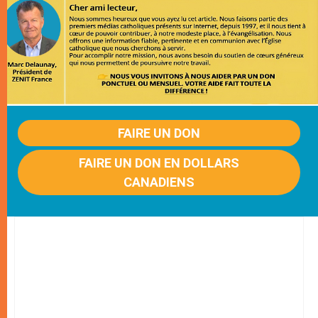
FAIRE UN DON
FAIRE UN DON EN DOLLARS
CANADIENS