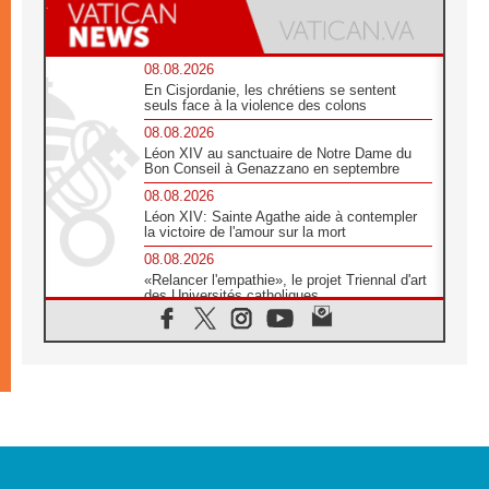
08.08.2026
En Cisjordanie, les chrétiens se sentent
seuls face à la violence des colons
08.08.2026
Léon XIV au sanctuaire de Notre Dame du
Bon Conseil à Genazzano en septembre
08.08.2026
Léon XIV: Sainte Agathe aide à contempler
la victoire de l'amour sur la mort
08.08.2026
«Relancer l'empathie», le projet Triennal d'art
des Universités catholiques
08.08.2026
Signis 2026, donner la parole aux religieuses
catholiques
08.08.2026
Au Bangladesh, l'Église accompagne les
Dalits sur le chemin de la dignité
07.08.2026
Philippines: le vicariat apostolique de
Calapan devient un diocèse