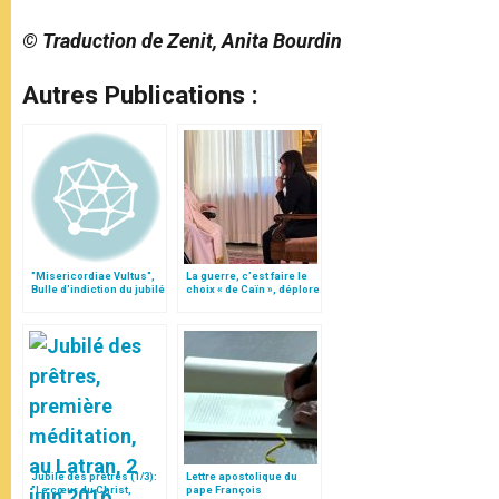
© Traduction de Zenit, Anita Bourdin
Autres Publications :
"Misericordiae Vultus",
La guerre, c’est faire le
Bulle d'indiction du jubilé
choix « de Caïn », déplore
extraordinaire
le pape François
Jubilé des prêtres (1/3):
Lettre apostolique du
"Le cœur du Christ,
pape François