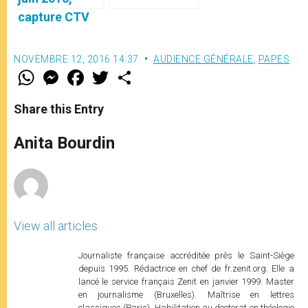
centre de la
«Misericordia et misera»
miséricorde"
(texte complet)
NOVEMBRE 12, 2016 14:37
AUDIENCE GÉNÉRALE
,
PAPES
W
M
F
T
S
h
e
a
w
h
a
s
c
i
a
t
s
e
t
r
Share this Entry
s
e
b
t
e
A
n
o
e
p
g
o
r
Anita Bourdin
p
e
k
r
View all articles
Journaliste française accréditée près le Saint-Siège
depuis 1995. Rédactrice en chef de fr.zenit.org. Elle a
lancé le service français Zenit en janvier 1999. Master
en journalisme (Bruxelles). Maîtrise en lettres
classiques (Paris). Habilitation au doctorat en théologie