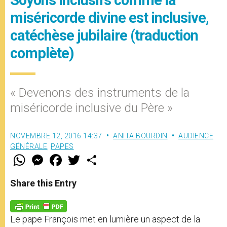
Soyons inclusifs comme la
miséricorde divine est inclusive,
catéchèse jubilaire (traduction
complète)
« Devenons des instruments de la
miséricorde inclusive du Père »
NOVEMBRE 12, 2016 14:37
ANITA BOURDIN
AUDIENCE
GÉNÉRALE
,
PAPES
W
M
F
T
S
h
e
a
w
h
a
s
c
i
a
t
s
e
t
r
Share this Entry
s
e
b
t
e
A
n
o
e
p
g
o
r
p
e
k
Le pape François met en lumière un aspect de la
r