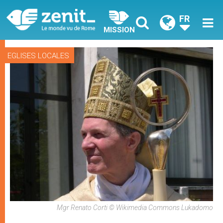
FR
MISSION
EGLISES LOCALES
Mgr Renato Corti © Wikimedia Commons Lukadomo