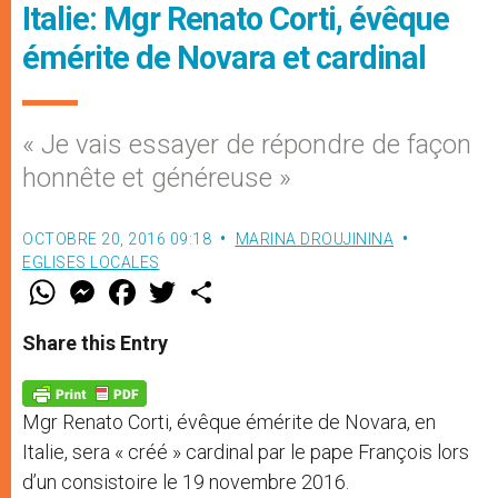
Italie: Mgr Renato Corti, évêque
émérite de Novara et cardinal
« Je vais essayer de répondre de façon
honnête et généreuse »
OCTOBRE 20, 2016 09:18
MARINA DROUJININA
EGLISES LOCALES
W
M
F
T
S
h
e
a
w
h
a
s
c
i
a
t
s
e
t
r
Share this Entry
s
e
b
t
e
A
n
o
e
p
g
o
r
p
e
k
Mgr
Renato Corti, évêque émérite de Novara, en
r
Italie, sera « créé » cardinal par le pape François lors
d’un consistoire le 19 novembre 2016.