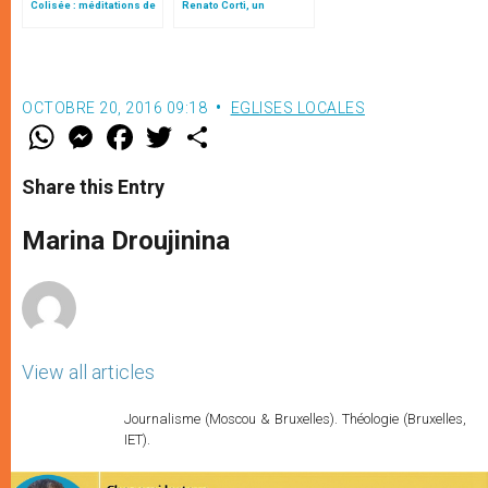
Colisée : méditations de
Renato Corti, un
Mgr Corti
« intense ministère
spirituel et pastoral »
OCTOBRE 20, 2016 09:18
EGLISES LOCALES
W
M
F
T
S
h
e
a
w
h
a
s
c
i
a
t
s
e
t
r
Share this Entry
s
e
b
t
e
A
n
o
e
p
g
o
r
Marina Droujinina
p
e
k
r
View all articles
Journalisme (Moscou & Bruxelles). Théologie (Bruxelles,
IET).