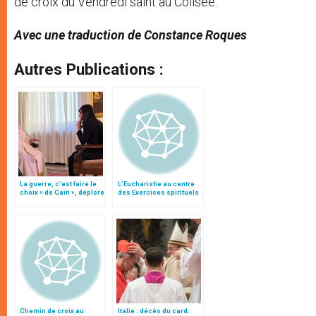
de croix du Vendredi saint au Colisée.
Avec une traduction de Constance Roques
Autres Publications :
La guerre, c’est faire le
L’Eucharistie au centre
choix « de Caïn », déplore
des Exercices spirituels
le pape François
du pape et de la curie
Chemin de croix au
Italie : décès du card.