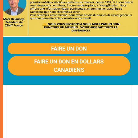
FAIRE UN DON
FAIRE UN DON EN DOLLARS
CANADIENS