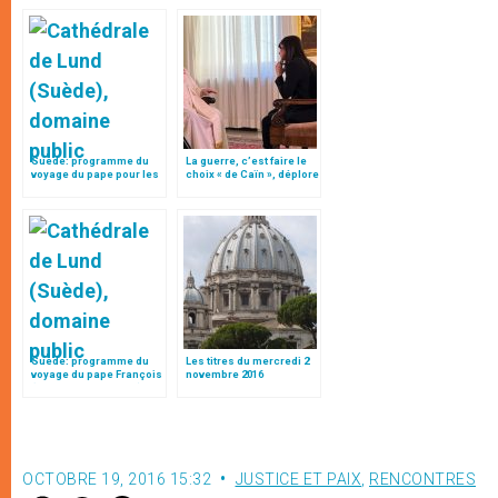
Suède: programme du
La guerre, c’est faire le
voyage du pape pour les
choix « de Caïn », déplore
500 ans de la Réforme
le pape François
Suède: programme du
Les titres du mercredi 2
voyage du pape François
novembre 2016
(31 oct.-1er nov. 2016)
OCTOBRE 19, 2016 15:32
JUSTICE ET PAIX
,
RENCONTRES