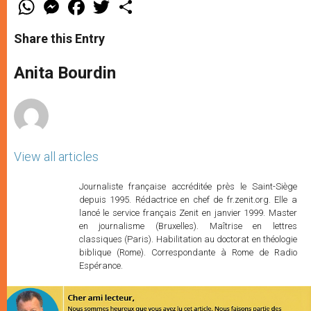
W
M
F
T
S
h
e
a
w
h
a
s
c
i
a
t
s
e
t
r
Share this Entry
s
e
b
t
e
A
n
o
e
p
g
o
r
Anita Bourdin
p
e
k
r
View all articles
Journaliste française accréditée près le Saint-Siège
depuis 1995. Rédactrice en chef de fr.zenit.org. Elle a
lancé le service français Zenit en janvier 1999. Master
en journalisme (Bruxelles). Maîtrise en lettres
classiques (Paris). Habilitation au doctorat en théologie
biblique (Rome). Correspondante à Rome de Radio
Espérance.