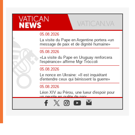
05.08.2026
La visite du Pape en Argentine portera «un
message de paix et de dignité humaine»
05.08.2026
«La visite du Pape en Uruguay renforcera
l'espérance» affirme Mgr Tróccoli
05.08.2026
Le nonce en Ukraine: «Il est inquiétant
d'entendre ceux qui bénissent la guerre»
05.08.2026
Léon XIV au Pérou, une lueur d'espoir pour
un peuple en quête de paix
05.08.2026
SCEAM: L'Église en Afrique vers
l'Assemblée ecclésiale de 2028 depuis
Addis-Abeba
05.08.2026
Le Pape exprime ses condoléances suite au