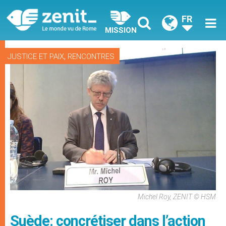
FR
MISSION
,
JUSTICE ET PAIX
RENCONTRES
Michel Roy, ZENIT © HSM
Suède: concrétiser dans l’action