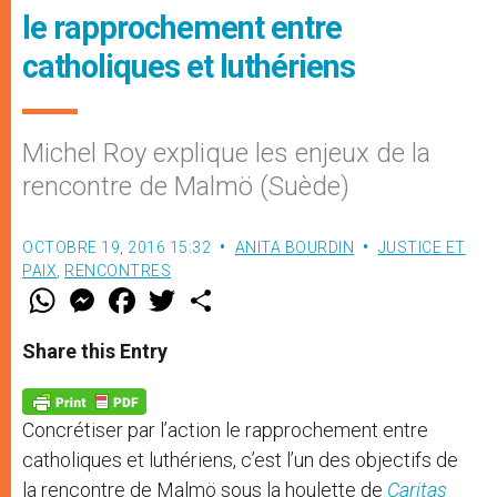
le rapprochement entre
catholiques et luthériens
Michel Roy explique les enjeux de la
rencontre de Malmö (Suède)
OCTOBRE 19, 2016 15:32
ANITA BOURDIN
JUSTICE ET
PAIX
,
RENCONTRES
W
M
F
T
S
h
e
a
w
h
a
s
c
i
a
t
s
e
t
r
Share this Entry
s
e
b
t
e
A
n
o
e
p
g
o
r
p
e
k
Concrétiser par l’action le rapprochement entre
r
catholiques et luthériens, c’est l’un des objectifs de
la rencontre de Malmö sous la houlette de
Caritas