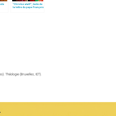
texte
"Christus vivit!", texte de
la lettre du pape François
e
aux jeunes du monde
). Théologie (Bruxelles, IET).