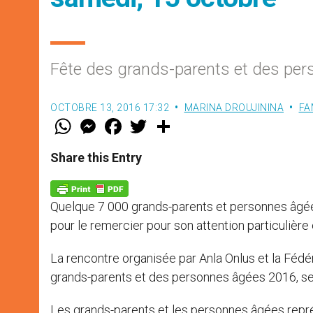
Fête des grands-parents et des pe
OCTOBRE 13, 2016 17:32
MARINA DROUJININA
FA
W
M
F
T
S
h
e
a
w
h
a
s
c
i
a
t
s
e
t
r
Share this Entry
s
e
b
t
e
A
n
o
e
p
g
o
r
p
e
k
Quelque 7 000 grands-parents et personnes âgées
r
pour le remercier pour son attention particulière 
La rencontre organisée par Anla Onlus et la Fédér
grands-parents et des personnes âgées 2016, s
Les grands-parents et les personnes âgées repr