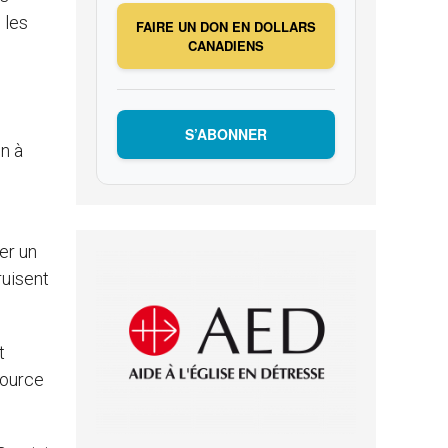
 les
FAIRE UN DON EN DOLLARS
CANADIENS
e
S’ABONNER
un à
s
er un
ruisent
t
source