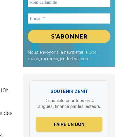
Nous envoyons la newsletter le lundi,
mardi, mercredi, jeudi et vendredi
10h,
SOUTENIR ZENIT
Disponible pour tous en 4
langues, financé par les lecteurs.
te des
FAIRE UN DON
ns