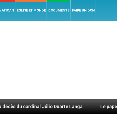
 VATICAN
EGLISE ET MONDE
DOCUMENTS
FAIRE UN DON
dinal Júlio Duarte Langa
Le pape Léon XIV év