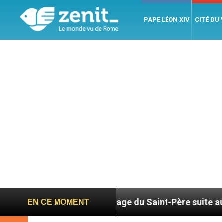
PAPE LÉON XIV
CITÉ DU
6
Hommage du Saint-Père suite au décès du car
EN CE MOMENT