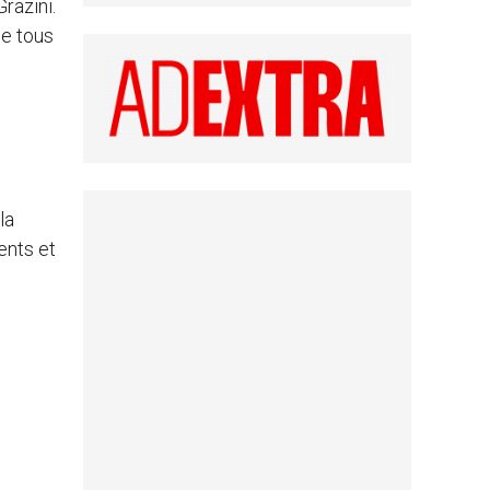
razini.
de tous
la
ents et