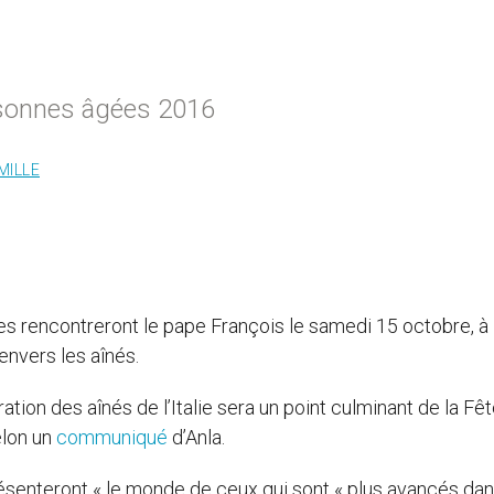
rsonnes âgées 2016
MILLE
 rencontreront le pape François le samedi 15 octobre, à 
envers les aînés.
ation des aînés de l’Italie sera un point culminant de la Fê
elon un
communiqué
d’Anla.
ésenteront « le monde de ceux qui sont « plus avancés da