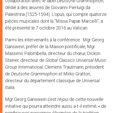
collaboration avec le label
Deutsche Grammophon
,
dédié à des œuvres de Giovanni Pierluigi da
Palestrina (1525-1594). L’opus, qui compte quatorze
pièces musicales dont la “Missa Papæ Marcelli”, a
été présenté le 7 octobre 2016 au Vatican.
Parmi les intervenants à la conférence : Mgr Georg
Gänswein, préfet de la Maison pontificale, Mgr
Massimo Palombella, directeur du chœur, Dickon
Stainer, directeur de
Global Classics Universal Music
Group International,
Clemens Trautmann, président
de
Deutsche Grammophon et
Mirko Gratton,
directeur du département classique de
Universal
Italia
.
Mgr Georg Gänswein s’est réjoui de cette nouvelle
initiative qui pourra atteindre aussi, a-t-il estimé, « de
nombreuses personnes éloignées de la tradition