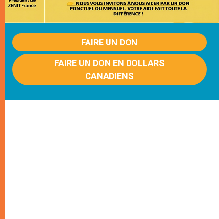
FAIRE UN DON
FAIRE UN DON EN DOLLARS
CANADIENS