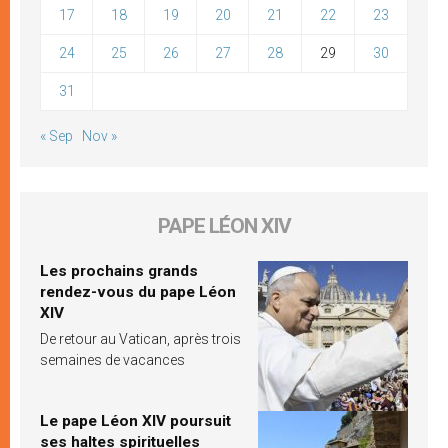
17
18
19
20
21
22
23
24
25
26
27
28
29
30
31
« Sep
Nov »
PAPE LÉON XIV
Les prochains grands
rendez-vous du pape Léon
XIV
De retour au Vatican, après trois
semaines de vacances
Le pape Léon XIV poursuit
ses haltes spirituelles