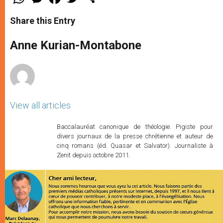
h
e
a
w
h
a
s
c
i
a
t
s
e
t
r
Share this Entry
s
e
b
t
e
A
n
o
e
p
g
o
r
Anne Kurian-Montabone
p
e
k
r
View all articles
Baccalauréat canonique de théologie. Pigiste pour
divers journaux de la presse chrétienne et auteur de
cinq romans (éd. Quasar et Salvator). Journaliste à
Zenit depuis octobre 2011.