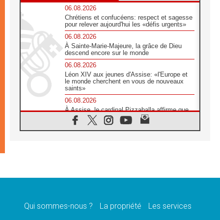
06.08.2026
Chrétiens et confucéens: respect et sagesse
pour relever aujourd'hui les «défis urgents»
06.08.2026
À Sainte-Marie-Majeure, la grâce de Dieu
descend encore sur le monde
06.08.2026
Léon XIV aux jeunes d'Assise: «l'Europe et
le monde cherchent en vous de nouveaux
saints»
06.08.2026
À Assise, le cardinal Pizzaballa affirme que
«les chrétiens veulent la paix»
06.08.2026
Au Mexique, le cardinal Parolin invite à être
aux côtés des marginalisées
06.08.2026
À Assise, le Pape invite les jeunes à
«construire la civilisation de l'amour»
05.08.2026
La visite du Pape en Argentine portera «un
message de paix et de dignité humaine»
Qui sommes-nous ?
La propriété
Les services
05.08.2026