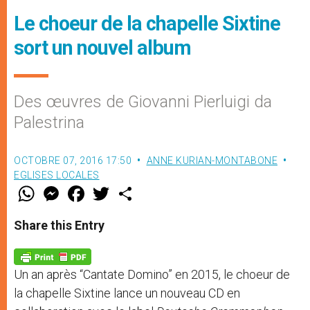
Le choeur de la chapelle Sixtine
sort un nouvel album
Des œuvres de Giovanni Pierluigi da
Palestrina
OCTOBRE 07, 2016 17:50
ANNE KURIAN-MONTABONE
EGLISES LOCALES
W
M
F
T
S
h
e
a
w
h
a
s
c
i
a
t
s
e
t
r
Share this Entry
s
e
b
t
e
A
n
o
e
p
g
o
r
p
e
k
Un an après “Cantate Domino” en 2015, le choeur de
r
la chapelle Sixtine lance un nouveau CD en