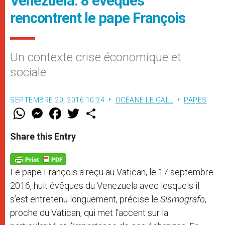
Venezuela: 8 évêques
rencontrent le pape François
Un contexte crise économique et
sociale
SEPTEMBRE 20, 2016 10:24
OCÉANE LE GALL
PAPES
W
M
F
T
S
h
e
a
w
h
a
s
c
i
a
t
s
e
t
r
Share this Entry
s
e
b
t
e
A
n
o
e
p
g
o
r
p
e
k
Le pape François a reçu au Vatican, le 17 septembre
r
2016, huit évêques du Venezuela avec lesquels il
s’est entretenu longuement, précise le
Sismografo
,
proche du Vatican, qui met l’accent sur la