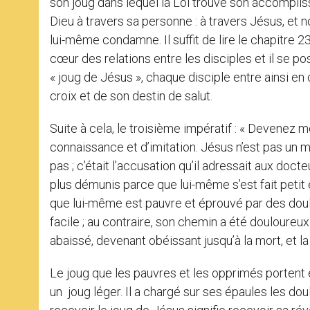
son joug dans lequel la Loi trouve son accompliss
Dieu à travers sa personne : à travers Jésus, et 
lui-même condamne. Il suffit de lire le chapitre 23
cœur des relations entre les disciples et il se p
« joug de Jésus », chaque disciple entre ainsi e
croix et de son destin de salut.
Suite à cela, le troisième impératif : « Devenez 
connaissance et d’imitation. Jésus n’est pas un 
pas ; c’était l’accusation qu’il adressait aux docte
plus démunis parce que lui-même s’est fait petit
que lui-même est pauvre et éprouvé par des doul
facile ; au contraire, son chemin a été douloureux e
abaissé, devenant obéissant jusqu’à la mort, et la 
Le joug que les pauvres et les opprimés portent e
un joug léger. Il a chargé sur ses épaules les dou