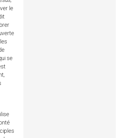
ver le
dit
ébrer
uverte
les
de
qui se
est
nt,
s
ilise
lonté
ciples