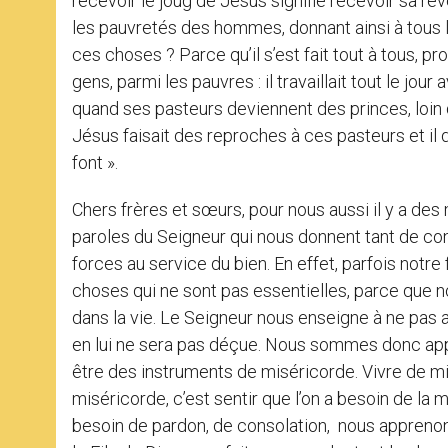
recevoir le joug de Jésus signifie recevoir sa révél
les pauvretés des hommes, donnant ainsi à tous la
ces choses ? Parce qu’il s’est fait tout à tous, pr
gens, parmi les pauvres : il travaillait tout le jou
quand ses pasteurs deviennent des princes, loin de
Jésus faisait des reproches à ces pasteurs et il di
font ».
Chers frères et sœurs, pour nous aussi il y a de
paroles du Seigneur qui nous donnent tant de co
forces au service du bien. En effet, parfois notr
choses qui ne sont pas essentielles, parce que 
dans la vie. Le Seigneur nous enseigne à ne pas 
en lui ne sera pas déçue. Nous sommes donc appe
être des instruments de miséricorde. Vivre de mi
miséricorde, c’est sentir que l’on a besoin de l
besoin de pardon, de consolation, nous apprenons