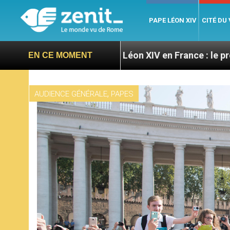
PAPE LÉON XIV
CITÉ DU
ires
Léon XIV en France : le programme détaillé
EN CE MOMENT
,
AUDIENCE GÉNÉRALE
PAPES