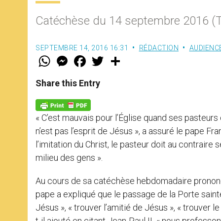
Catéchèse du 14 septembre 2016 (Tr
SEPTEMBRE 14, 2016 16:31
RÉDACTION
AUDIENC
W
M
F
T
S
h
e
a
w
h
a
s
c
i
a
t
s
e
t
r
Share this Entry
s
e
b
t
e
A
n
o
e
p
g
o
r
p
e
k
« C’est mauvais pour l’Église quand ses pasteurs 
r
n’est pas l’esprit de Jésus », a assuré le pape F
l’imitation du Christ, le pasteur doit au contraire 
milieu des gens ».
Au cours de sa catéchèse hebdomadaire prononcé
pape a expliqué que le passage de la Porte sainte
Jésus », « trouver l’amitié de Jésus », « trouver l
t-il ajouté en citant Jean-Paul II, « nous profes