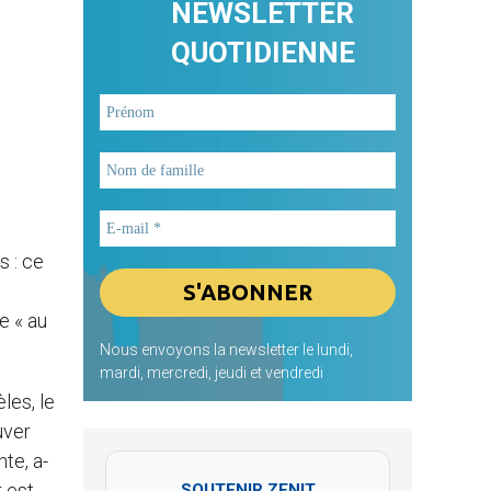
NEWSLETTER
QUOTIDIENNE
s : ce
re « au
Nous envoyons la newsletter le lundi,
mardi, mercredi, jeudi et vendredi
les, le
uver
te, a-
r est
SOUTENIR ZENIT