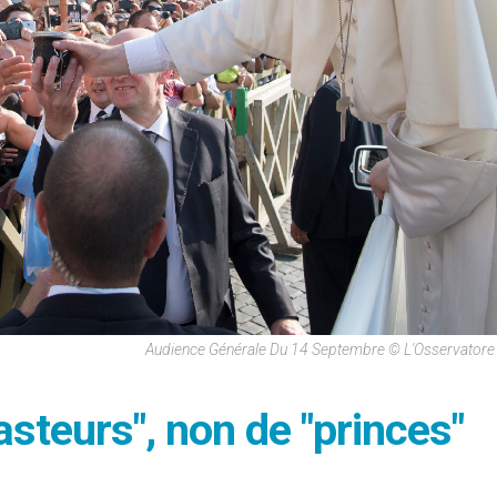
Audience Générale Du 14 Septembre © L'Osservator
asteurs", non de "princes"