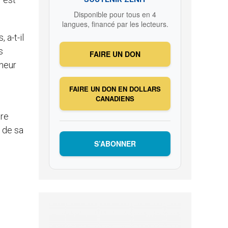
Disponible pour tous en 4
langues, financé par les lecteurs.
 a-t-il
s
FAIRE UN DON
gneur
FAIRE UN DON EN DOLLARS
CANADIENS
tre
e de sa
S’ABONNER