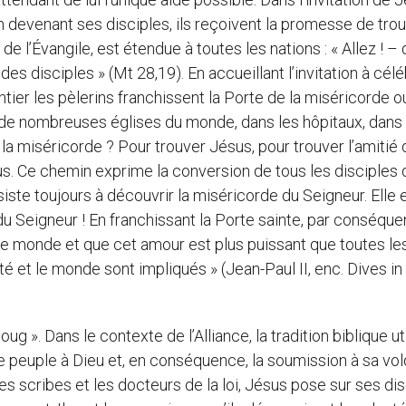
en devenant ses disciples, ils reçoivent la promesse de trou
de l’Évangile, est étendue à toutes les nations : « Allez ! – 
es disciples » (Mt 28,19). En accueillant l’invitation à cél
tier les pèlerins franchissent la Porte de la miséricorde o
s de nombreuses églises du monde, dans les hôpitaux, dans 
 la miséricorde ? Pour trouver Jésus, pour trouver l’amitié 
s. Ce chemin exprime la conversion de tous les disciples 
iste toujours à découvrir la miséricorde du Seigneur. Elle 
 du Seigneur ! En franchissant la Porte sainte, par conséque
le monde et que cet amour est plus puissant que toutes le
 et le monde sont impliqués » (Jean-Paul II, enc. Dives in
g ». Dans le contexte de l’Alliance, la tradition biblique ut
ie le peuple à Dieu et, en conséquence, la soumission à sa vo
s scribes et les docteurs de la loi, Jésus pose sur ses dis