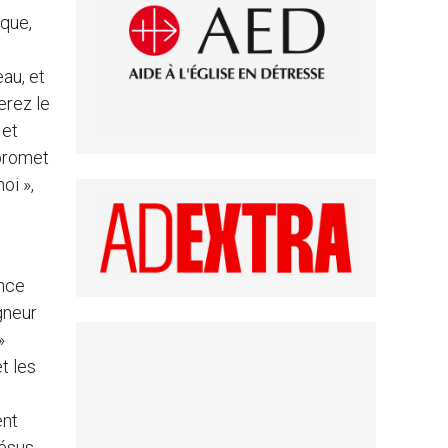
ique,
eau, et
erez le
 et
 promet
oi »,
ence
gneur
»
t les
ent
ésus,