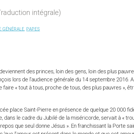
aduction intégrale)
E GÉNÉRALE
,
PAPES
deviennent des princes, loin des gens, loin des plus pauvre
rançois lors de l’audience générale du 14 septembre 2016. A
se faire « tout à tous, proche de tous, des plus pauvres », êt
e place Saint-Pierre en présence de quelque 20 000 fidè
, dans le cadre du Jubilé de la miséricorde, servait à « tro
e repos que seul donne Jésus ». En franchissant la Porte sain
sons ‘que l’amour est présent dans le monde et que cet amou