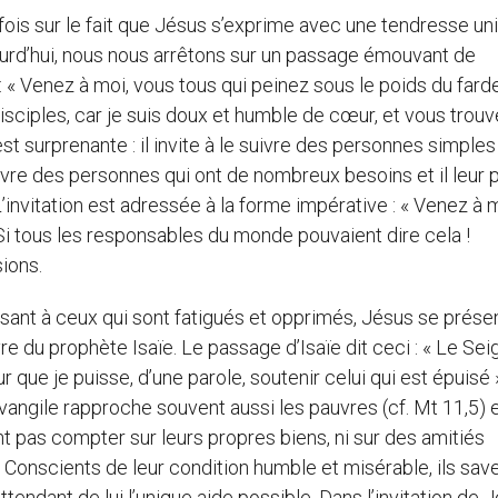
fois sur le fait que Jésus s’exprime avec une tendresse un
ourd’hui, nous nous arrêtons sur un passage émouvant de
 : « Venez à moi, vous tous qui peinez sous le poids du fard
sciples, car je suis doux et humble de cœur, et vous trouv
st surprenante : il invite à le suivre des personnes simples
 suivre des personnes qui ont de nombreux besoins et il leur
’invitation est adressée à la forme impérative : « Venez à m
Si tous les responsables du monde pouvaient dire cela !
sions.
ssant à ceux qui sont fatigués et opprimés, Jésus se prés
re du prophète Isaïe. Le passage d’Isaïe dit ceci : « Le Sei
 que je puisse, d’une parole, soutenir celui qui est épuisé 
Évangile rapproche souvent aussi les pauvres (cf. Mt 11,5) e
vent pas compter sur leurs propres biens, ni sur des amitiés
. Conscients de leur condition humble et misérable, ils sav
tendant de lui l’unique aide possible. Dans l’invitation de J