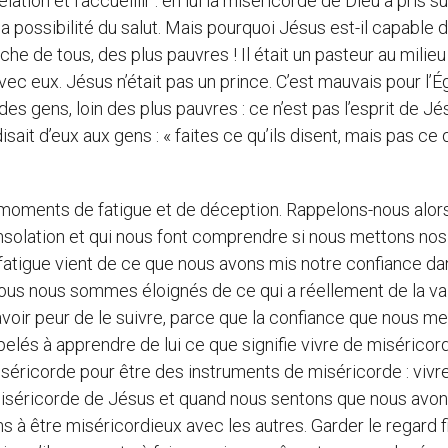
ation et l’accueillir : en lui la miséricorde de Dieu a pris su
 possibilité du salut. Mais pourquoi Jésus est-il capable d
oche de tous, des plus pauvres ! Il était un pasteur au milie
r avec eux. Jésus n’était pas un prince. C’est mauvais pour l’É
s gens, loin des plus pauvres : ce n’est pas l’esprit de Jé
sait d’eux aux gens : « faites ce qu’ils disent, mais pas ce q
s moments de fatigue et de déception. Rappelons-nous alor
nsolation et qui nous font comprendre si nous mettons nos
e fatigue vient de ce que nous avons mis notre confiance d
nous nous sommes éloignés de ce qui a réellement de la va
avoir peur de le suivre, parce que la confiance que nous m
lés à apprendre de lui ce que signifie vivre de miséricor
séricorde pour être des instruments de miséricorde : vivr
a miséricorde de Jésus et quand nous sentons que nous avo
 à être miséricordieux avec les autres. Garder le regard f