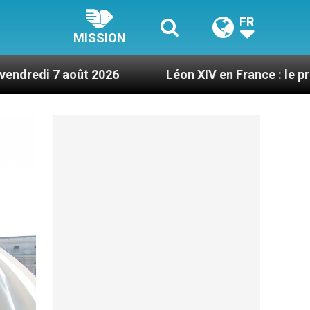
FR
MISSION
2026
Léon XIV en France : le programme détaill