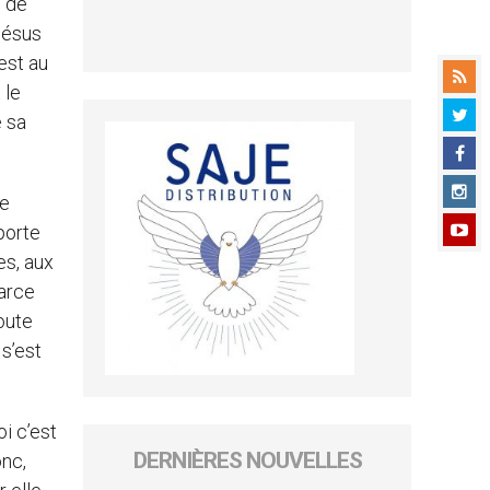
é de
 Jésus
 est au
 le
e sa
de
porte
es, aux
parce
oute
 s’est
i c’est
DERNIÈRES NOUVELLES
onc,