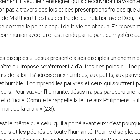
ement. Il veut leur enseigner qu’ils découvriront la volont
non pas à travers des lois et des prescriptions froides que
 de Matthieu ! Il est au centre de leur relation avec Dieu, il
ose comme le point d’appui de la vie de chacun. En recevant
n communion avec lui et est rendu participant du mystère d
mes disciples ». Jésus présente à ses disciples un chemin 
maître qui impose sévèrement à d’autres des poids qu’il ne 
urs de la loi. Il s’adresse aux humbles, aux petits, aux pauvr
 et humble. Il comprend les pauvres et ceux qui souffrent 
eurs. Pour sauver l’humanité, Jésus n’a pas parcouru une r
t difficile. Comme le rappelle la lettre aux Philippiens : « il
mort de la croix » (2,8).
st le même que celui qu’il a porté avant eux : c’est pourquo
leurs et les péchés de toute l’humanité. Pour le disciple, d