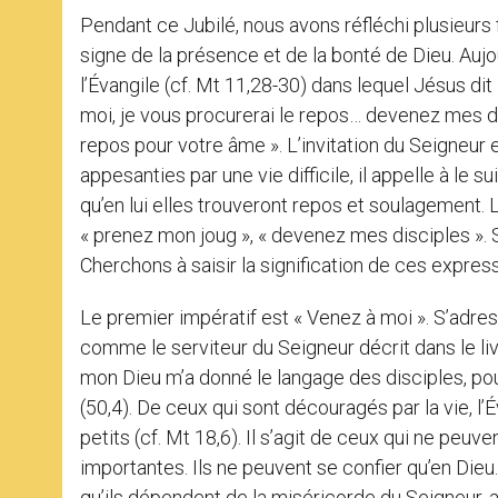
Pendant ce Jubilé, nous avons réfléchi plusieurs 
signe de la présence et de la bonté de Dieu. Auj
l’Évangile (cf. Mt 11,28-30) dans lequel Jésus dit
moi, je vous procurerai le repos… devenez mes di
repos pour votre âme ». L’invitation du Seigneur e
appesanties par une vie difficile, il appelle à le
qu’en lui elles trouveront repos et soulagement. L
« prenez mon joug », « devenez mes disciples ». 
Cherchons à saisir la signification de ces expres
Le premier impératif est « Venez à moi ». S’adre
comme le serviteur du Seigneur décrit dans le liv
mon Dieu m’a donné le langage des disciples, pour
(50,4). De ceux qui sont découragés par la vie, l’
petits (cf. Mt 18,6). Il s’agit de ceux qui ne peu
importantes. Ils ne peuvent se confier qu’en Dieu
qu’ils dépendent de la miséricorde du Seigneur, at