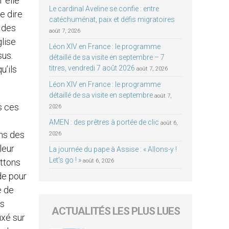
r elle
Le cardinal Aveline se confie : entre
e dire
catéchuménat, paix et défis migratoires
u des
août 7, 2026
glise
Léon XIV en France : le programme
sus.
détaillé de sa visite en septembre – 7
u’ils
titres, vendredi 7 août 2026
août 7, 2026
Léon XIV en France : le programme
détaillé de sa visite en septembre
août 7,
s ces
2026
AMEN : des prêtres à portée de clic
août 6,
ans des
2026
leur
La journée du pape à Assise : « Allons-y !
Let’s go ! »
ettons
août 6, 2026
de pour
e de
ns
ACTUALITÉS LES PLUS LUES
ixé sur