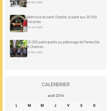
28 Mai 2026
Mémoire de saint Charbel, le saint aux 30 000
miracles
24 Juil 2026
20 000 participants au pèlerinage de Pentecôte
à Chartres
22 Mai 2026
CALENDRIER
août 2016
L
M
M
J
V
S
D