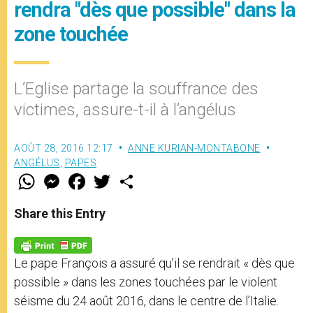
rendra "dès que possible" dans la
zone touchée
L’Eglise partage la souffrance des
victimes, assure-t-il à l’angélus
AOÛT 28, 2016 12:17
ANNE KURIAN-MONTABONE
ANGÉLUS
,
PAPES
W
M
F
T
S
h
e
a
w
h
a
s
c
i
a
t
s
e
t
r
Share this Entry
s
e
b
t
e
A
n
o
e
p
g
o
r
p
e
k
Le pape François a assuré qu’il se rendrait « dès que
r
possible » dans les zones touchées par le violent
séisme du 24 août 2016, dans le centre de l’Italie.