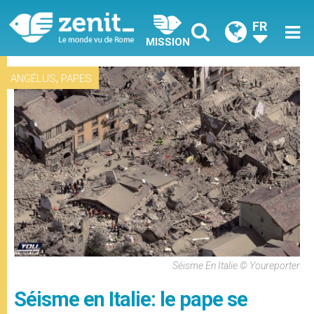
FR
MISSION
,
ANGÉLUS
PAPES
Séisme En Italie © Youreporter
Séisme en Italie: le pape se