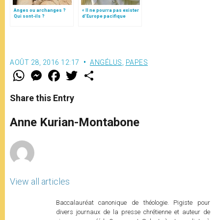
Anges ou archanges ?
« Il ne pourra pas exister
Qui sont-ils ?
d’Europe pacifique
sans… »: l’Ukraine, dans
la vision de Jean-Paul II
AOÛT 28, 2016 12:17
ANGÉLUS
,
PAPES
W
M
F
T
S
h
e
a
w
h
a
s
c
i
a
t
s
e
t
r
Share this Entry
s
e
b
t
e
A
n
o
e
p
g
o
r
Anne Kurian-Montabone
p
e
k
r
View all articles
Baccalauréat canonique de théologie. Pigiste pour
divers journaux de la presse chrétienne et auteur de