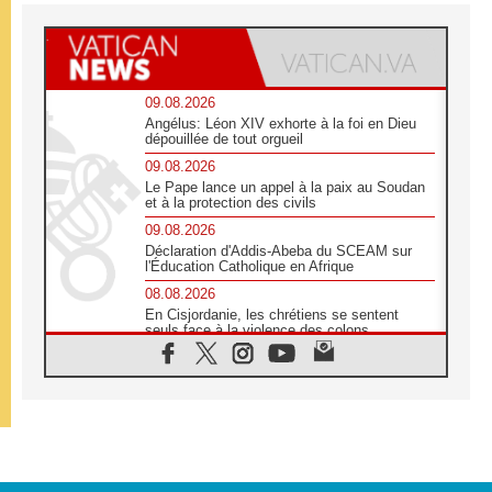
09.08.2026
Angélus: Léon XIV exhorte à la foi en Dieu
dépouillée de tout orgueil
09.08.2026
Le Pape lance un appel à la paix au Soudan
et à la protection des civils
09.08.2026
Déclaration d'Addis-Abeba du SCEAM sur
l'Éducation Catholique en Afrique
08.08.2026
En Cisjordanie, les chrétiens se sentent
seuls face à la violence des colons
08.08.2026
Léon XIV au sanctuaire de Notre Dame du
Bon Conseil à Genazzano en septembre
08.08.2026
Léon XIV: Sainte Agathe aide à contempler
la victoire de l'amour sur la mort
08.08.2026