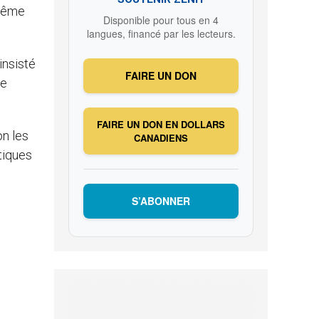
 même
Disponible pour tous en 4
langues, financé par les lecteurs.
insisté
FAIRE UN DON
de
FAIRE UN DON EN DOLLARS
on les
CANADIENS
tiques
S’ABONNER