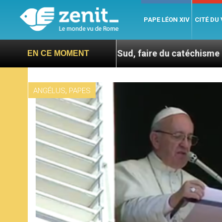
PAPE LÉON XIV
CITÉ DU
En Corée du Sud, faire du catéchisme autrement
EN CE MOMENT
,
ANGÉLUS
PAPES