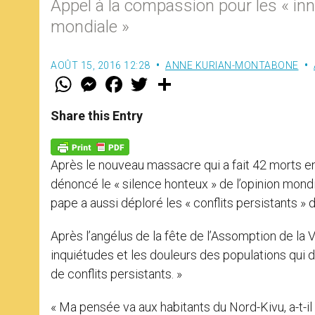
Appel à la compassion pour les « inn
mondiale »
AOÛT 15, 2016 12:28
ANNE KURIAN-MONTABONE
W
M
F
T
S
h
e
a
w
h
a
s
c
i
a
t
s
e
t
r
Share this Entry
s
e
b
t
e
A
n
o
e
p
g
o
r
p
e
k
Après le nouveau massacre qui a fait 42 morts 
r
dénoncé le « silence honteux » de l’opinion mondia
pape a aussi déploré les « conflits persistants »
Après l’angélus de la fête de l’Assomption de la V
inquiétudes et les douleurs des populations qu
de conflits persistants. »
« Ma pensée va aux habitants du Nord-Kivu, a-t-