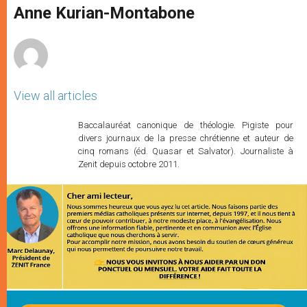
p
g
o
r
Anne Kurian-Montabone
p
e
k
r
View all articles
Baccalauréat canonique de théologie. Pigiste pour
divers journaux de la presse chrétienne et auteur de
cinq romans (éd. Quasar et Salvator). Journaliste à
Zenit depuis octobre 2011.