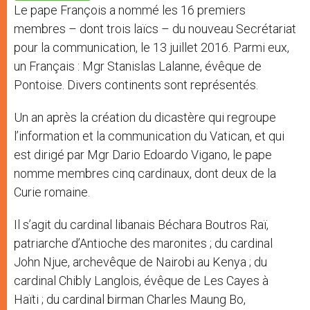
p
e
k
Le pape François a nommé les 16 premiers
r
membres – dont trois laïcs – du nouveau Secrétariat
pour la communication, le 13 juillet 2016. Parmi eux,
un Français : Mgr Stanislas Lalanne, évêque de
Pontoise. Divers continents sont représentés.
Un an après la création du dicastère qui regroupe
l’information et la communication du Vatican, et qui
est dirigé par Mgr Dario Edoardo Vigano, le pape
nomme membres cinq cardinaux, dont deux de la
Curie romaine.
Il s’agit du cardinal libanais Béchara Boutros Raï,
patriarche d’Antioche des maronites ; du cardinal
John Njue, archevêque de Nairobi au Kenya ; du
cardinal Chibly Langlois, évêque de Les Cayes à
Haïti ; du cardinal birman Charles Maung Bo,