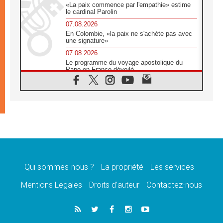
«La paix commence par l'empathie» estime
le cardinal Parolin
07.08.2026
En Colombie, «la paix ne s'achète pas avec
une signature»
07.08.2026
Le programme du voyage apostolique du
Pape en France dévoilé
07.08.2026
1ère Conférence continentale sur l'éducation
catholique en Afrique
07.08.2026
Un logo symbolique pour la venue du Pape
en France
07.08.2026
Cardinal Rossi: «La venue du Pape Léon en
Argentine est un hommage à François»
Qui sommes-nous ?
La propriété
Les services
07.08.2026
Hiroshima et Nagasaki, 81 ans après,
Mentions Legales
Droits d’auteur
Contactez-nous
lancement des «dix jours de prière pour la
paix»
06.08.2026
Préparatifs des JMJ 2027 à Séoul: «c'est
passionnant et l'impatience est immense!»