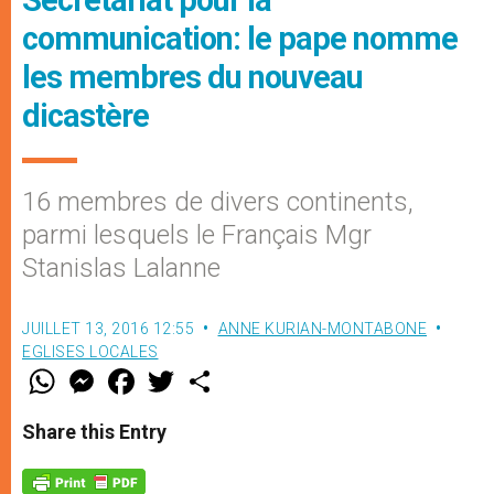
communication: le pape nomme
les membres du nouveau
dicastère
16 membres de divers continents,
parmi lesquels le Français Mgr
Stanislas Lalanne
JUILLET 13, 2016 12:55
ANNE KURIAN-MONTABONE
EGLISES LOCALES
W
M
F
T
S
h
e
a
w
h
a
s
c
i
a
t
s
e
t
r
Share this Entry
s
e
b
t
e
A
n
o
e
p
g
o
r