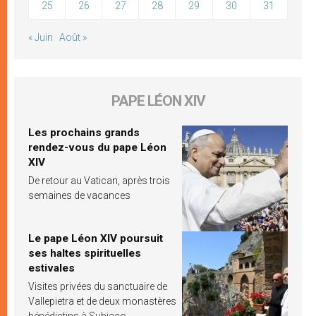
25
26
27
28
29
30
31
« Juin
Août »
PAPE LÉON XIV
Les prochains grands
rendez-vous du pape Léon
XIV
De retour au Vatican, après trois
semaines de vacances
Le pape Léon XIV poursuit
ses haltes spirituelles
estivales
Visites privées du sanctuaire de
Vallepietra et de deux monastères
bénédictins à Subiaco