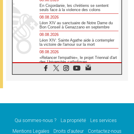
En Cisjordanie, les chrétiens se sentent
seuls face à la violence des colons
08.08.2026
Léon XIV au sanctuaire de Notre Dame du
Bon Conseil à Genazzano en septembre
08.08.2026
Léon XIV: Sainte Agathe aide à contempler
la victoire de l'amour sur la mort
08.08.2026
«Relancer l'empathie», le projet Triennal d'art
des Universités catholiques
08.08.2026
Signis 2026, donner la parole aux religieuses
catholiques
08.08.2026
Au Bangladesh, l'Église accompagne les
Dalits sur le chemin de la dignité
07.08.2026
Philippines: le vicariat apostolique de
Calapan devient un diocèse
Qui sommes-nous ?
La propriété
Les services
07.08.2026
Congo-Brazzaville: le 15 août, entre solennité
Mentions Legales
Droits d’auteur
Contactez-nous
de l'Assomption et mémoire nationale