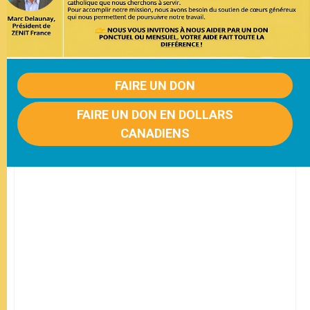
FAIRE UN DON
FAIRE UN DON EN DOLLARS
CANADIENS