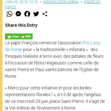
JUIN 29, 2016 13:10
MARINA DROUJININA
ANGÉLUS
,
PAPES
W
M
F
T
S
h
e
a
w
h
a
s
c
i
a
t
s
e
t
r
Share this Entry
s
e
b
t
e
A
n
o
e
p
g
o
r
p
e
k
Le pape François remercie l’association
Pro Loco
r
de Rome
pour « la traditionnelle « Infiorata » : des
fresques réalisée à terre avec des pétales de fleurs
à l’occasion de fêtes religieuses comme celle de
saints Pierre et Paul, saints patrons de l’Eglise de
Rome.
« Merci pour cette initiative et pour les belles
représentations florales ! », a-t-il dit après l’angélus
de ce mercredi 29 juin, place Saint-Pierre. Il s’agit de
la VIe édition de l’événement à Rome.