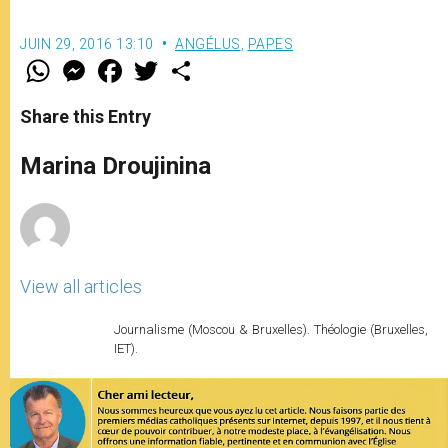
JUIN 29, 2016 13:10
ANGÉLUS
,
PAPES
W
M
F
T
S
h
e
a
w
h
a
s
c
i
a
t
s
e
t
r
Share this Entry
s
e
b
t
e
A
n
o
e
p
g
o
r
Marina Droujinina
p
e
k
r
View all articles
Journalisme (Moscou & Bruxelles). Théologie (Bruxelles,
IET).