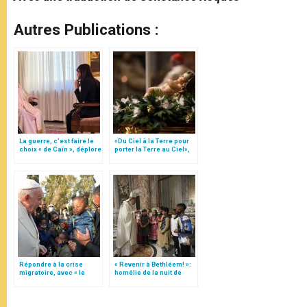
Autres Publications :
La guerre, c’est faire le
«Du Ciel à la Terre pour
choix « de Caïn », déplore
porter la Terre au Ciel»,
le pape François
par Mgr Francesco Follo
Répondre à la crise
« Revenir à Bethléem! »:
migratoire, avec « le
homélie de la nuit de
style de l’humanité »!
Noël (texte complet)
(texte complet)