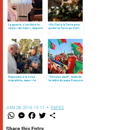
La guerre, c’est faire le
«Du Ciel à la Terre pour
choix « de Caïn », déplore
porter la Terre au Ciel»,
le pape François
par Mgr Francesco Follo
Répondre à la crise
"Christus vivit!", texte de
migratoire, avec « le
la lettre du pape François
style de l’humanité »!
aux jeunes du monde
(texte complet)
JUIN 28, 2016 15:11
PAPES
W
M
F
T
S
h
e
a
w
h
a
s
c
i
a
t
s
e
t
r
Share this Entry