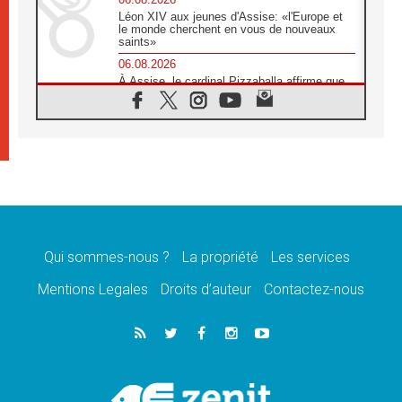
Léon XIV aux jeunes d'Assise: «l'Europe et
le monde cherchent en vous de nouveaux
saints»
06.08.2026
À Assise, le cardinal Pizzaballa affirme que
«les chrétiens veulent la paix»
06.08.2026
Au Mexique, le cardinal Parolin invite à être
aux côtés des marginalisées
06.08.2026
À Assise, le Pape invite les jeunes à
«construire la civilisation de l'amour»
05.08.2026
La visite du Pape en Argentine portera «un
message de paix et de dignité humaine»
Qui sommes-nous ?
La propriété
Les services
05.08.2026
Mentions Legales
Droits d’auteur
Contactez-nous
«La visite du Pape en Uruguay renforcera
l'espérance» affirme Mgr Tróccoli
05.08.2026
Le nonce en Ukraine: «Il est inquiétant
d'entendre ceux qui bénissent la guerre»
05.08.2026
Léon XIV au Pérou, une lueur d'espoir pour