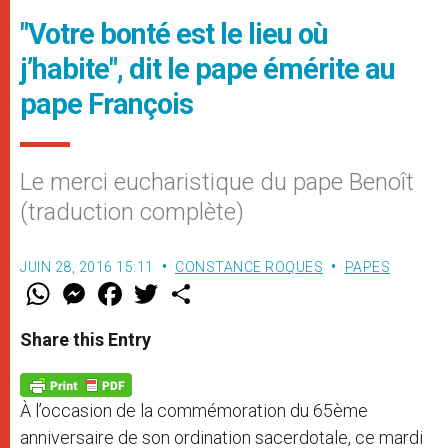
"Votre bonté est le lieu où
j’habite", dit le pape émérite au
pape François
Le merci eucharistique du pape Benoît
(traduction complète)
JUIN 28, 2016 15:11
CONSTANCE ROQUES
PAPES
W
M
F
T
S
h
e
a
w
h
a
s
c
i
a
t
s
e
t
r
Share this Entry
s
e
b
t
e
A
n
o
e
p
g
o
r
p
e
k
À l’occasion de la commémoration du 65ème
r
anniversaire de son ordination sacerdotale, ce mardi