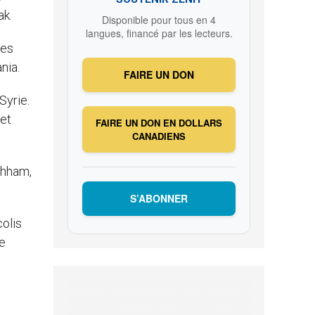
ak.
Disponible pour tous en 4
langues, financé par les lecteurs.
ues
nia.
FAIRE UN DON
Syrie.
 et
FAIRE UN DON EN DOLLARS
CANADIENS
ahham,
S’ABONNER
colis
le