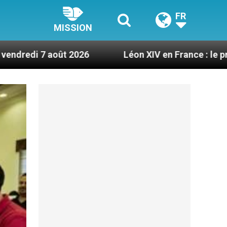
FR
MISSION
2026
Léon XIV en France : le programme détaill