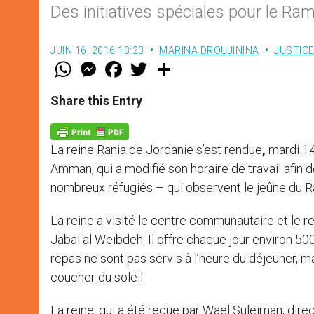
Des initiatives spéciales pour le R
JUIN 16, 2016 13:23
MARINA DROUJININA
JUSTICE
W
M
F
T
S
h
e
a
w
h
a
s
c
i
a
t
s
e
t
r
Share this Entry
s
e
b
t
e
A
n
o
e
p
g
o
r
p
e
k
La reine Rania de Jordanie s’est rendue
,
mardi 14
r
Amman, qui a modifié son horaire de travail afi
nombreux réfugiés – qui observent le jeûne du R
La reine a visité le centre communautaire et le re
Jabal al Weibdeh. Il offre chaque jour environ 50
repas ne sont pas servis à l’heure du déjeuner, m
coucher du soleil.
La reine, qui a été reçue par Wael Suleiman, direc