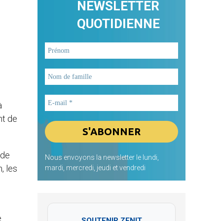
NEWSLETTER
QUOTIDIENNE
à
nt de
 de
Nous envoyons la newsletter le lundi,
, les
mardi, mercredi, jeudi et vendredi
e
SOUTENIR ZENIT