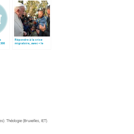
s
Répondre à la crise
 300
migratoire, avec « le
style de l’humanité »!
(texte complet)
). Théologie (Bruxelles, IET).