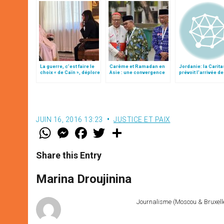
La guerre, c’est faire le
Carême et Ramadan en
Jordanie: la Carita
choix « de Caïn », déplore
Asie : une convergence
prévoit l'arrivée de
le pape François
aux enjeux majeurs
000 autres réfugiés
JUIN 16, 2016 13:23
JUSTICE ET PAIX
W
M
F
T
S
h
e
a
w
h
a
s
c
i
a
t
s
e
t
r
Share this Entry
s
e
b
t
e
A
n
o
e
p
g
o
r
Marina Droujinina
p
e
k
r
Journalisme (Moscou & Bruxelles