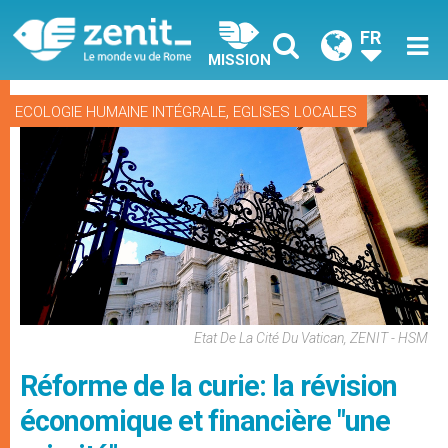
FR
MISSION
,
ECOLOGIE HUMAINE INTÉGRALE
EGLISES LOCALES
Etat De La Cité Du Vatican, ZENIT - HSM
Réforme de la curie: la révision
économique et financière "une