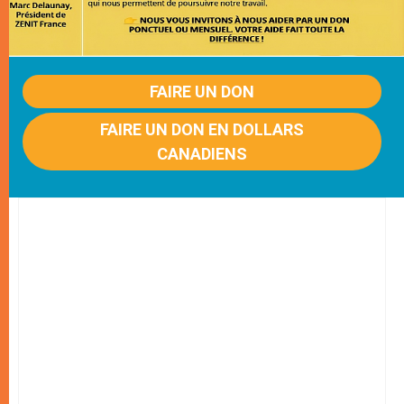
FAIRE UN DON
FAIRE UN DON EN DOLLARS
CANADIENS