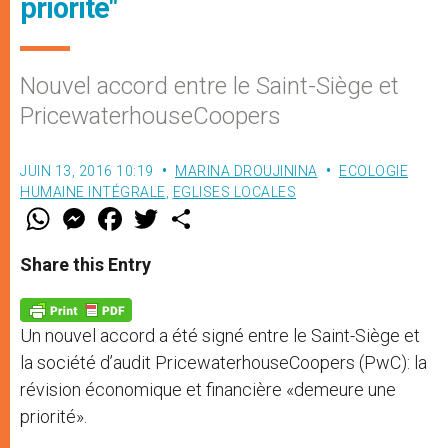
priorité"
Nouvel accord entre le Saint-Siège et
PricewaterhouseCoopers
JUIN 13, 2016 10:19
MARINA DROUJININA
ECOLOGIE
HUMAINE INTÉGRALE
,
EGLISES LOCALES
W
M
F
T
S
h
e
a
w
h
a
s
c
i
a
t
s
e
t
r
Share this Entry
s
e
b
t
e
A
n
o
e
p
g
o
r
p
e
k
Un nouvel accord a été signé entre le Saint-Siège et
r
la société d’audit PricewaterhouseCoopers (PwC): la
révision économique et financière «demeure une
priorité».