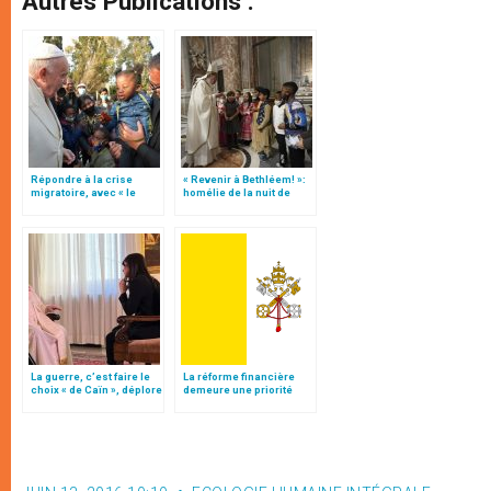
Autres Publications :
Répondre à la crise
« Revenir à Bethléem! »:
migratoire, avec « le
homélie de la nuit de
style de l’humanité »!
Noël (texte complet)
(texte complet)
La guerre, c’est faire le
La réforme financière
choix « de Caïn », déplore
demeure une priorité
le pape François
pour le Vatican