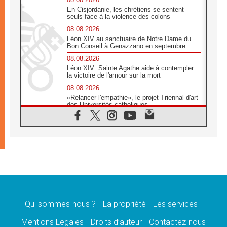
En Cisjordanie, les chrétiens se sentent
seuls face à la violence des colons
08.08.2026
Léon XIV au sanctuaire de Notre Dame du
Bon Conseil à Genazzano en septembre
08.08.2026
Léon XIV: Sainte Agathe aide à contempler
la victoire de l'amour sur la mort
08.08.2026
«Relancer l'empathie», le projet Triennal d'art
des Universités catholiques
08.08.2026
Signis 2026, donner la parole aux religieuses
catholiques
08.08.2026
Au Bangladesh, l'Église accompagne les
Dalits sur le chemin de la dignité
07.08.2026
Philippines: le vicariat apostolique de
Calapan devient un diocèse
Qui sommes-nous ?
La propriété
Les services
07.08.2026
Congo-Brazzaville: le 15 août, entre solennité
Mentions Legales
Droits d’auteur
Contactez-nous
de l'Assomption et mémoire nationale