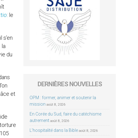
ît
tio
: le
l s’en
 la
vie du
 dans
DERNIÈRES NOUVELLES
l’on
râce et
OPM : former, animer et soutenir la
mission
août 8, 2026
En Corée du Sud, faire du catéchisme
aide
autrement
août 8, 2026
torture
L’hospitalité dans la Bible
août 8, 2026
105