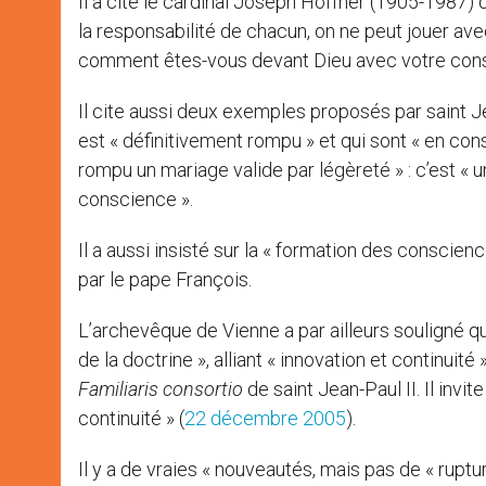
Il a cité le cardinal Joseph Höffner (1905-1987) qu
la responsabilité de chacun, on ne peut jouer a
comment êtes-vous devant Dieu avec votre cons
Il cite aussi deux exemples proposés par saint Je
est « définitivement rompu » et qui sont « en consc
rompu un mariage valide par légèreté » : c’est « 
conscience ».
Il a aussi insisté sur la « formation des consci
par le pape François.
L’archevêque de Vienne a par ailleurs souligné
de la doctrine », alliant « innovation et continuité
Familiaris consortio
de saint Jean-Paul II. Il invi
continuité » (
22 décembre 2005
).
Il y a de vraies « nouveautés, mais pas de « ruptu