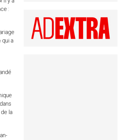
 Il y a
ce :
mariage
 qui a
mandé
nique
 dans
 de la
ean-