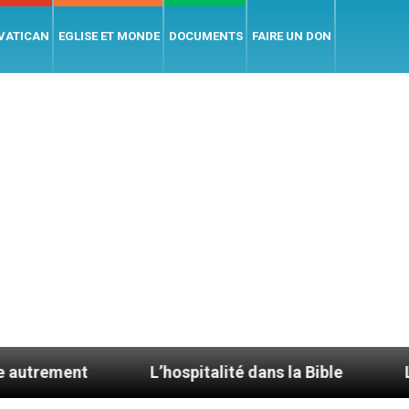
 VATICAN
EGLISE ET MONDE
DOCUMENTS
FAIRE UN DON
L’hospitalité dans la Bible
Le cardinal Av