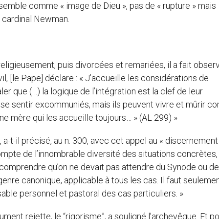
emble comme « image de Dieu », pas de « rupture » mais
ux cardinal Newman.
ligieusement, puis divorcées et remariées, il a fait observ
l, [le Pape] déclare : « J’accueille les considérations de
 que (…) la logique de l’intégration est la clef de leur
 se sentir excommuniés, mais ils peuvent vivre et mûrir 
e mère qui les accueille toujours… » (AL 299) »
a-t-il précisé, au n. 300, avec cet appel au « discernement
ompte de l’innombrable diversité des situations concrètes,
comprendre qu’on ne devait pas attendre du Synode ou de
genre canonique, applicable à tous les cas. Il faut seuleme
e personnel et pastoral des cas particuliers. »
ocument rejette, le “rigorisme”, a souligné l’archevêque. Et p