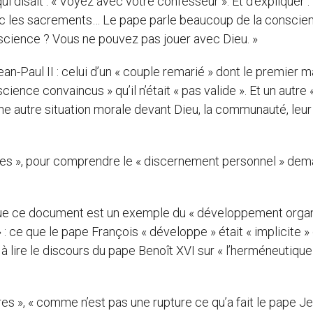
i disait : « Voyez avec votre confesseur ». Et d’expliquer : «
vec les sacrements… Le pape parle beaucoup de la conscien
cience ? Vous ne pouvez pas jouer avec Dieu. »
an-Paul II : celui d’un « couple remarié » dont le premier 
ience convaincus » qu’il n’était « pas valide ». Et un autre «
une autre situation morale devant Dieu, la communauté, leur
ences », pour comprendre le « discernement personnel » de
 que ce document est un exemple du « développement orga
 » : ce que le pape François « développe » était « implicite »
te à lire le discours du pape Benoît XVI sur « l’herméneutique
res », « comme n’est pas une rupture ce qu’a fait le pape J