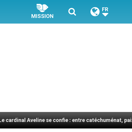
FR
MISSION
eline se confie : entre catéchuménat, paix et défis mig