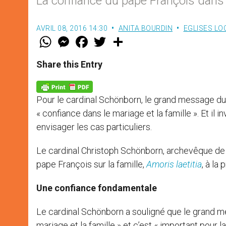
La confiance du pape François dans l
AVRIL 08, 2016 14:30
ANITA BOURDIN
EGLISES LO
W
M
F
T
S
h
e
a
w
h
a
s
c
i
a
t
s
e
t
r
Share this Entry
s
e
b
t
e
A
n
o
e
p
g
o
r
p
e
k
Pour le cardinal Schönborn, le grand message d
r
« confiance dans le mariage et la famille ». Et il i
envisager les cas particuliers.
Le cardinal Christoph Schönborn, archevêque de 
pape François sur la famille,
Amoris laetitia
, à la
Une confiance fondamentale
Le cardinal Schönborn a souligné que le grand me
mariage et la famille » et c’est « important pour l