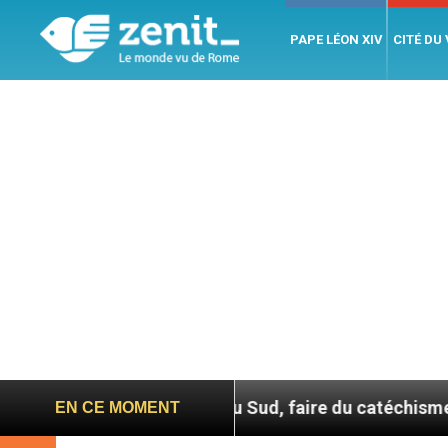
PAPE LÉON XIV
CITÉ DU
En Corée du Sud, faire du catéchisme autrement
EN CE MOMENT