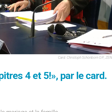
Card. Christoph Schönborn O.P., ZE
itres 4 et 5!», par le card.