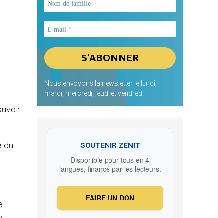
Nous envoyons la newsletter le lundi,
mardi, mercredi, jeudi et vendredi
ouvoir
e du
SOUTENIR ZENIT
Disponible pour tous en 4
langues, financé par les lecteurs.
FAIRE UN DON
e
à