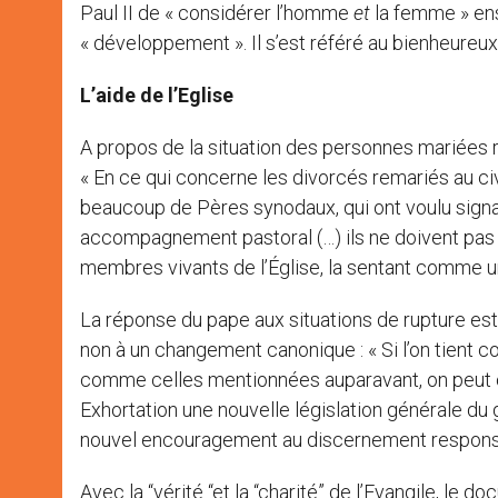
Paul II de « considérer l’homme
et
la femme » ens
« développement ». Il s’est référé au bienheure
L’aide de l’Eglise
A propos de la situation des personnes mariées re
« En ce qui concerne les divorcés remariés au civi
beaucoup de Pères synodaux, qui ont voulu signaler
accompagnement pastoral (…) ils ne doivent pas
membres vivants de l’Église, la sentant comme un
La réponse du pape aux situations de rupture est, 
non à un changement canonique : « Si l’on tient c
comme celles mentionnées auparavant, on peut 
Exhortation une nouvelle législation générale du 
nouvel encouragement au discernement responsabl
Avec la “vérité “et la “charité” de l’Evangile, le d