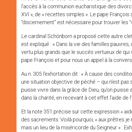
l’accès à la communion eucharistique des divorcés 
XVI », de « recettes simples ». Le pape François s
“discernement” est nécessaire pour trouver les “
Le cardinal Schönborn a proposé cette autre clef 
est expliqué : « Dans la vie des familles pauvres, 
vertu plus grands que le succès vertueux de qui v
pape François et pour nous un appel à la conversi
Au n. 305 l’exhortation dit : « À cause des condit
une situation objective de péché – qui n’est pas 
puisse vivre dans la grâce de Dieu, qu’on puisse 
dans la charité, en recevant à cet effet l’aide de l’
Et la note 351 précise sur cette expression « aide d
des sacrements. Voilà pourquoi, « aux prêtres je 
mais un lieu de la miséricorde du Seigneur » : Exh