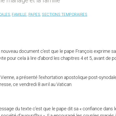
e mariage et la famille
CALES
,
FAMILLE
,
PAPES
,
SECTIONS TEMPORAIRES
u nouveau document c’est que le pape François exprime sa
nvite pour cela à lire d’abord les chapitres 4 et 5, avant de p
Vienne, a présenté l’exhortation apostolique post-synodal
 presse, ce vendredi 8 avril au Vatican.
ssage du texte c’est que le pape dit sa « confiance dans l
a société d’aujourd’hui ». Il a encouragé les couples mariés 