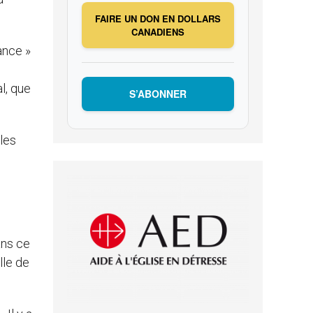
FAIRE UN DON EN DOLLARS
CANADIENS
ance »
e
l, que
S’ABONNER
les
ans ce
lle de