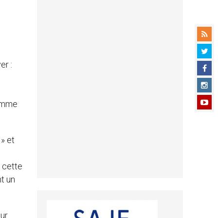
er :
comme
 » et
 cette
nt un
our