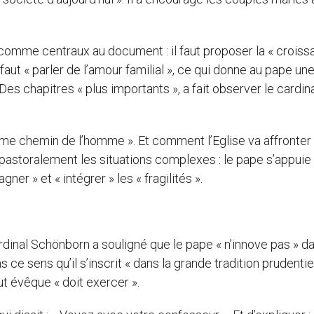
t 5 comme centraux au document : il faut proposer la « croiss
faut « parler de l’amour familial », ce qui donne au pape un
s chapitres « plus importants », a fait observer le cardina
mme chemin de l’homme ». Et comment l’Eglise va affronter 
astoralement les situations complexes : le pape s’appuie
 » et « intégrer » les « fragilités ».
ardinal Schönborn a souligné que le pape « n’innove pas » d
ce sens qu’il s’inscrit « dans la grande tradition prudentie
out évêque « doit exercer ».