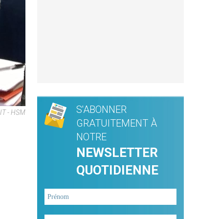
S'ABONNER
NIT - HSM
GRATUITEMENT À
NOTRE
NEWSLETTER
QUOTIDIENNE