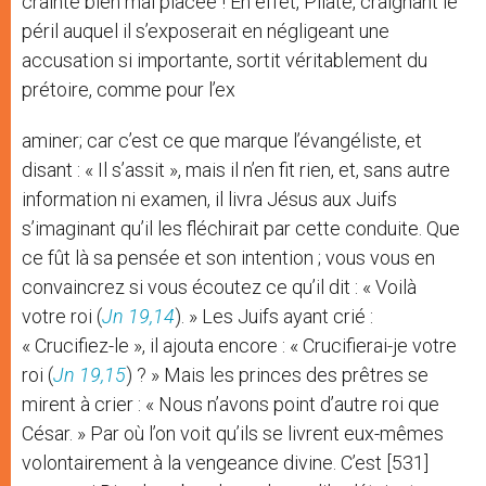
crainte bien mal placée ! En effet, Pilate, craignant le
péril auquel il s’exposerait en négligeant une
accusation si importante, sortit véritablement du
prétoire, comme pour l’ex
aminer; car c’est ce que marque l’évangéliste, et
disant : « Il s’assit », mais il n’en fit rien, et, sans autre
information ni examen, il livra Jésus aux Juifs
s’imaginant qu’il les fléchirait par cette conduite. Que
ce fût là sa pensée et son intention ; vous vous en
convaincrez si vous écoutez ce qu’il dit : « Voilà
votre roi (
Jn 19,14
). » Les Juifs ayant crié :
« Crucifiez-le », il ajouta encore : « Crucifierai-je votre
roi (
Jn 19,15
) ? » Mais les princes des prêtres se
mirent à crier : « Nous n’avons point d’autre roi que
César. » Par où l’on voit qu’ils se livrent eux-mêmes
volontairement à la vengeance divine. C’est [531]