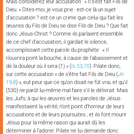
Mais considérez leur accusation : « Il s’est fait Fils de
Dieu. » Dites-moi, je vous prie : est-ce là un sujet
d’accusation ? est ce un crime que celui qui fait les
œuvres du Fils de Dieu se dise Fils de Dieu ? Que fait
donc Jésus-Christ ? Comme ils parlaient ensemble
de ce chef d’accusation, il gardait le silence,
accomplissant cette parole du prophète : « Il
n’ouvrira point la bouche, à cause de l’abaissement et
de la douleur où il sera (1) » (
Is 53,70
). Pilate donc,
sur cette accusation « de s’être fait Fils de Dieu (
Jn
19,8
) », eut peur que ce qu’on disait ne fût vrai, et qu’il
(530) ne parût lui-même mal faire s’il le délivrait. Mais
les Juifs, à qui les œuvres et les paroles de Jésus
manifestaient la vérité, n’ont point d’horreur de leurs
accusations et de leurs poursuites ; et ils font mourir
Jésus pour la même raison qui aurait dû les
déterminer à l’adorer. Pilate ne lui demande donc