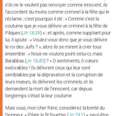
s’ils ne le veulent pas renvoyer comme innocent, ils
l’accordent du moins comme criminel à la fête qui le
réclame ; c’est pourquoi il dit : « Comme c’est la
coutume que je vous délivre un criminel à la fête de
Pâques (
Jn 18,39
) » ; et après, comme suppliant pour
lui, il ajoute : « Voulez-vous donc que je vous délivre
le roi des Juifs ? », alors ils se mirent à crier tous
ensemble : « Nous ne voulons point celui-ci, mais
Barabbas (
Jn 18,40
) ? » O sentiments, ô cœurs
exécrables ! Ils délivrent ceux qui leur sont
semblables par la dépravation et la corruption de
leurs mœurs, ils délivrent les criminels, et ils
demandent la mort de l’innocent, car depuis
longtemps c’était là leur coutume.
Mais vous, mon cher frère, considérez la bonté du
Seigneur. « Pilate le fit fouetter (
Jn 19,1
) », peut-être