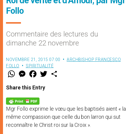
Roi de vérité et d’Amour, par Mgr
Follo
Commentaire des lectures du
dimanche 22 novembre
NOVEMBRE 21, 2015 07:00
ARCHBISHOP FRANCESCO
FOLLO
SPIRITUALITÉ
W
M
F
T
S
h
e
a
w
h
a
s
c
i
a
t
s
e
t
r
Share this Entry
s
e
b
t
e
A
n
o
e
p
g
o
r
p
e
k
Mgr Follo exprime le vœu que les baptisés aient « la
r
même compassion que celle du bon larron qui sut
reconnaître le Christ roi sur la Croix ».