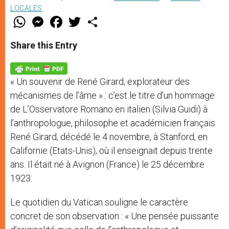
LOCALES
W
M
F
T
S
h
e
a
w
h
a
s
c
i
a
t
s
e
t
r
Share this Entry
s
e
b
t
e
A
n
o
e
p
g
o
r
p
e
k
« Un souvenir de René Girard, explorateur des
r
mécanismes de l’âme » : c’est le titre d’un hommage
de L’Osservatore Romano en italien (Silvia Guidi) à
l’anthropologue, philosophe et académicien français
René Girard, décédé le 4 novembre, à Stanford, en
Californie (Etats-Unis), où il enseignait depuis trente
ans. Il était né à Avignon (France) le 25 décembre
1923.
Le quotidien du Vatican souligne le caractère
concret de son observation : « Une pensée puissante