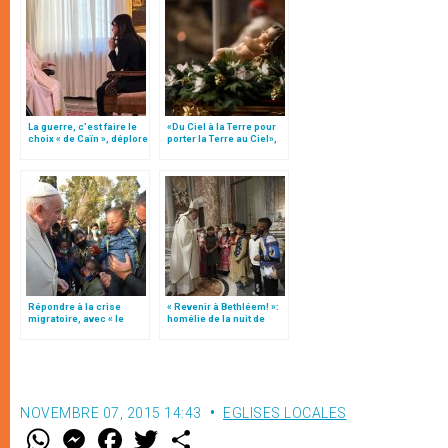
La guerre, c’est faire le
«Du Ciel à la Terre pour
choix « de Caïn », déplore
porter la Terre au Ciel»,
le pape François
par Mgr Francesco Follo
Répondre à la crise
« Revenir à Bethléem! »:
migratoire, avec « le
homélie de la nuit de
style de l’humanité »!
Noël (texte complet)
(texte complet)
NOVEMBRE 07, 2015 14:43
EGLISES LOCALES
W
M
F
T
S
h
e
a
w
h