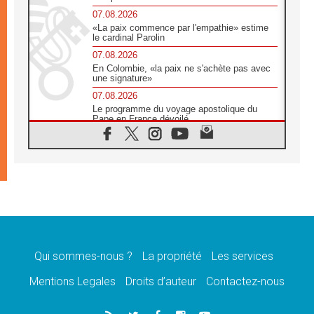
07.08.2026
«La paix commence par l'empathie» estime
le cardinal Parolin
07.08.2026
En Colombie, «la paix ne s'achète pas avec
une signature»
07.08.2026
Le programme du voyage apostolique du
Pape en France dévoilé
07.08.2026
1ère Conférence continentale sur l'éducation
catholique en Afrique
07.08.2026
Un logo symbolique pour la venue du Pape
en France
07.08.2026
Cardinal Rossi: «La venue du Pape Léon en
Argentine est un hommage à François»
Qui sommes-nous ?
La propriété
Les services
07.08.2026
Hiroshima et Nagasaki, 81 ans après,
Mentions Legales
Droits d’auteur
Contactez-nous
lancement des «dix jours de prière pour la
paix»
06.08.2026