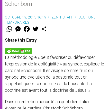
Schönborn
OCTOBRE 19, 2015 16:19
ZENIT STAFF
SECTIONS
TEMPORAIRES
W
M
F
T
S
h
e
a
w
h
a
s
c
i
a
t
s
e
t
r
Share this Entry
s
e
b
t
e
A
n
o
e
p
g
o
r
p
e
k
La méthodologie « peut favoriser ou défavoriser
r
l’expression de la collégialité » au synode, explique le
cardinal Schönborn. Il envisage comme fruit du
synode une évolution de la pastorale tout en
rappelant que « La doctrine est la boussole. La
doctrine est avant tout la doctrine de Jésus. »
Dans un entretien accordé au quotidien italien
Avvenire, le cardinal Christoph Schönborn,