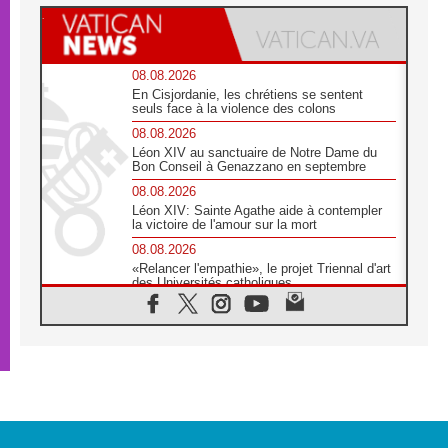
08.08.2026
En Cisjordanie, les chrétiens se sentent
seuls face à la violence des colons
08.08.2026
Léon XIV au sanctuaire de Notre Dame du
Bon Conseil à Genazzano en septembre
08.08.2026
Léon XIV: Sainte Agathe aide à contempler
la victoire de l'amour sur la mort
08.08.2026
«Relancer l'empathie», le projet Triennal d'art
des Universités catholiques
08.08.2026
Signis 2026, donner la parole aux religieuses
catholiques
08.08.2026
Au Bangladesh, l'Église accompagne les
Dalits sur le chemin de la dignité
07.08.2026
Philippines: le vicariat apostolique de