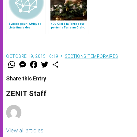
Synode pour l'Afrique :
«Du Ciel à la Terre pour
Liste finale des
porter la Terre au Ciel»,
propositions
par Mgr Francesco Follo
OCTOBRE 19, 2015 16:19
SECTIONS TEMPORAIRES
W
M
F
T
S
h
e
a
w
h
a
s
c
i
a
t
s
e
t
r
Share this Entry
s
e
b
t
e
A
n
o
e
p
g
o
r
ZENIT Staff
p
e
k
r
View all articles