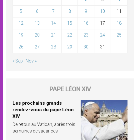
5
6
7
8
9
10
11
12
13
14
15
16
17
18
19
20
21
22
23
24
25
26
27
28
29
30
31
« Sep
Nov »
PAPE LÉON XIV
Les prochains grands
rendez-vous du pape Léon
XIV
De retour au Vatican, après trois
semaines de vacances