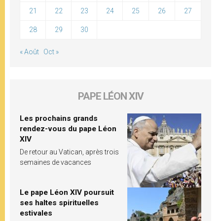
21
22
23
24
25
26
27
28
29
30
« Août
Oct »
PAPE LÉON XIV
Les prochains grands
rendez-vous du pape Léon
XIV
De retour au Vatican, après trois
semaines de vacances
Le pape Léon XIV poursuit
ses haltes spirituelles
estivales