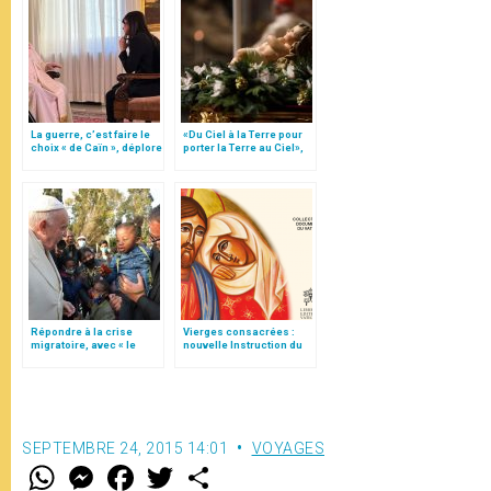
La guerre, c’est faire le
«Du Ciel à la Terre pour
choix « de Caïn », déplore
porter la Terre au Ciel»,
le pape François
par Mgr Francesco Follo
Répondre à la crise
Vierges consacrées :
migratoire, avec « le
nouvelle Instruction du
style de l’humanité »!
Vatican
(texte complet)
SEPTEMBRE 24, 2015 14:01
VOYAGES
W
M
F
T
S
h
e
a
w
h