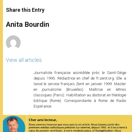
a
s
c
i
a
t
s
e
t
r
Share this Entry
s
e
b
t
e
A
n
o
e
p
g
o
r
Anita Bourdin
p
e
k
r
View all articles
Journaliste française accréditée près le Saint-Siège
depuis 1995. Rédactrice en chef de fr.zenit.org. Elle a
lancé le service français Zenit en janvier 1999. Master
en journalisme (Bruxelles). Maîtrise en lettres
classiques (Paris). Habilitation au doctorat en théologie
biblique (Rome). Correspondante à Rome de Radio
Espérance.