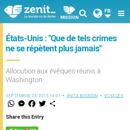
FR
MISSION
États-Unis : "Que de tels crimes
ne se répètent plus jamais"
Allocution aux évêques réunis à
Washington.
SEPTEMBRE 24, 2015 14:01
ANITA BOURDIN
VOYAGES
W
M
F
T
S
h
e
a
w
h
a
s
c
i
a
t
s
e
t
r
Share this Entry
s
e
b
t
e
A
n
o
e
p
g
o
r