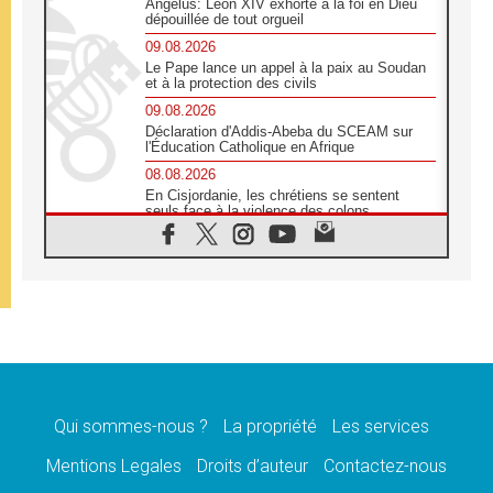
Angélus: Léon XIV exhorte à la foi en Dieu
dépouillée de tout orgueil
09.08.2026
Le Pape lance un appel à la paix au Soudan
et à la protection des civils
09.08.2026
Déclaration d'Addis-Abeba du SCEAM sur
l'Éducation Catholique en Afrique
08.08.2026
En Cisjordanie, les chrétiens se sentent
seuls face à la violence des colons
08.08.2026
Léon XIV au sanctuaire de Notre Dame du
Bon Conseil à Genazzano en septembre
08.08.2026
Léon XIV: Sainte Agathe aide à contempler
la victoire de l'amour sur la mort
08.08.2026
«Relancer l'empathie», le projet Triennal d'art
des Universités catholiques
Qui sommes-nous ?
La propriété
Les services
08.08.2026
Signis 2026, donner la parole aux religieuses
Mentions Legales
Droits d’auteur
Contactez-nous
catholiques