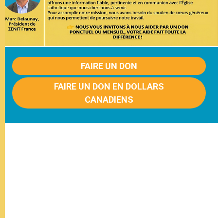
FAIRE UN DON
FAIRE UN DON EN DOLLARS
CANADIENS